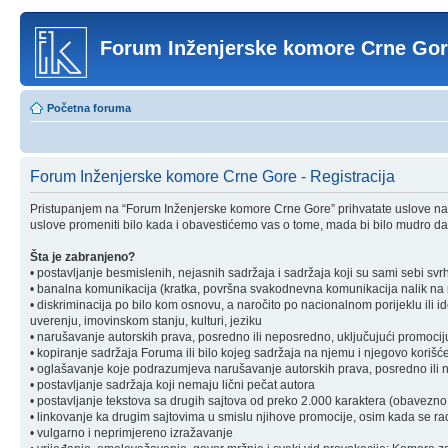
Forum Inženjerske komore Crne Go
Početna foruma
Forum Inženjerske komore Crne Gore - Registracija
Pristupanjem na “Forum Inženjerske komore Crne Gore” prihvatate uslove nav
uslove promeniti bilo kada i obavestićemo vas o tome, mada bi bilo mudro da 
Šta je zabranjeno?
• postavljanje besmislenih, nejasnih sadržaja i sadržaja koji su sami sebi svr
• banalna komunikacija (kratka, površna svakodnevna komunikacija nalik na ra
• diskriminacija po bilo kom osnovu, a naročito po nacionalnom porijeklu ili ident
uverenju, imovinskom stanju, kulturi, jeziku
• narušavanje autorskih prava, posredno ili neposredno, uključujući promociju 
• kopiranje sadržaja Foruma ili bilo kojeg sadržaja na njemu i njegovo korišćen
• oglašavanje koje podrazumjeva narušavanje autorskih prava, posredno ili nep
• postavljanje sadržaja koji nemaju lični pečat autora
• postavljanje tekstova sa drugih sajtova od preko 2.000 karaktera (obavezno 
• linkovanje ka drugim sajtovima u smislu njihove promocije, osim kada se rad
• vulgarno i neprimjereno izražavanje