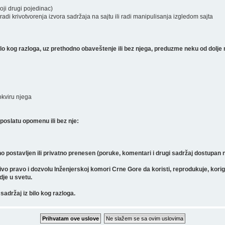
koji drugi pojedinac)
radi krivotvorenja izvora sadržaja na sajtu ili radi manipulisanja izgledom sajta
 kog razloga, uz prethodno obaveštenje ili bez njega, preduzme neku od dolje 
 okviru njega
poslatu opomenu ili bez nje:
o postavljen ili privatno prenesen (poruke, komentari i drugi sadržaj dostupan
pravo i dozvolu Inženjerskoj komori Crne Gore da koristi, reprodukuje, koriguje, 
gdje u svetu.
sadržaj iz bilo kog razloga.