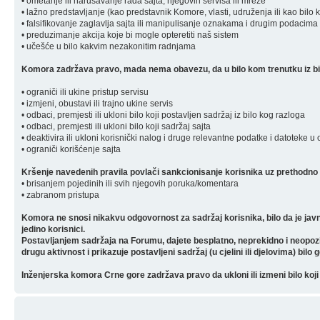
• ometanje ili narušavanje rada sajta, njegovih servisa ili mreže
• lažno predstavljanje (kao predstavnik Komore, vlasti, udruženja ili kao bilo 
• falsifikovanje zaglavlja sajta ili manipulisanje oznakama i drugim podacima 
• preduzimanje akcija koje bi mogle opteretiti naš sistem
• učešće u bilo kakvim nezakonitim radnjama
Komora zadržava pravo, mada nema obavezu, da u bilo kom trenutku iz bilo
• ograniči ili ukine pristup servisu
• izmjeni, obustavi ili trajno ukine servis
• odbaci, premjesti ili ukloni bilo koji postavljen sadržaj iz bilo kog razloga
• odbaci, premjesti ili ukloni bilo koji sadržaj sajta
• deaktivira ili ukloni korisnički nalog i druge relevantne podatke i datoteke u
• ograniči korišćenje sajta
Kršenje navedenih pravila povlači sankcionisanje korisnika uz prethodno 
• brisanjem pojedinih ili svih njegovih poruka/komentara
• zabranom pristupa
Komora ne snosi nikakvu odgovornost za sadržaj korisnika, bilo da je javn
jedino korisnici.
Postavljanjem sadržaja na Forumu, dajete besplatno, neprekidno i neopozivo 
drugu aktivnost i prikazuje postavljeni sadržaj (u cjelini ili djelovima) bilo 
Inženjerska komora Crne gore zadržava pravo da ukloni ili izmeni bilo koji 