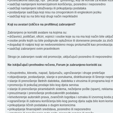
• protivzakoniti sadržaji, npr. "pecanje" (phishing), koji se koriste za krađe loz
• sadržaji namjenjeni komercijalnom korišćenju, posredno i neposredno
• sadržaji namjenjeni istraživanju ili prikupljanju podataka
• postavljanje sadržaja koji nisu na crnogorskom ili engleskom jeziku
• sadržaji koji su na bilo koji drugi način neprikladni
Koji su avatari (sličice na profilima) zabranjeni?
Zabranjeno je koristiti avatare na kojima su:
• državnici, političari, oficiri, vojnici i osobe koje su na ma koji način bile u
• osobe protiv kojih su bile podignute optužnice ili donesene presude za zloč
• događaji ili natpisi koji se nedvosmisleno mogu protumačiti kao provokacija
• sadržaji zabranjeni ovim pravilnikom
Strogo je zabranjen svaki vid promocije, uključujući posredno ili neposredno r
Ne isključujući prethodno rečeno, Forum je zabranjeno koristiti za:
• zloupotrebu, klevetu, napad, špijunažu, ugrožavanje i druge prekršaje
• objavljivanje, postavljanje, slanje e-porukama, distribuiranje ili širenje ne
• slanje ili prenošenje štetnih datoteka, datoteka s virusima ili programa koj
• promociju ili pokušaj prodaje bilo kog djela servisa
• slanje ili prenošenje piramidalnih sistema, neželjene pošte (spam), reklama
• preuzimanje i prenošenje protivzakonitih podataka
• krivotvorenje autorskih prava, zvaničnih logotipa i oznaka ili izvornog koda 
• ograničenje ili zabranu korišćenja bilo kog javnog djela sajta bilo kom koris
• prikupljanje ličnih podataka o dugim korisnicima
• prikupljanje finansijskih sredstava, posredno ili neposredno