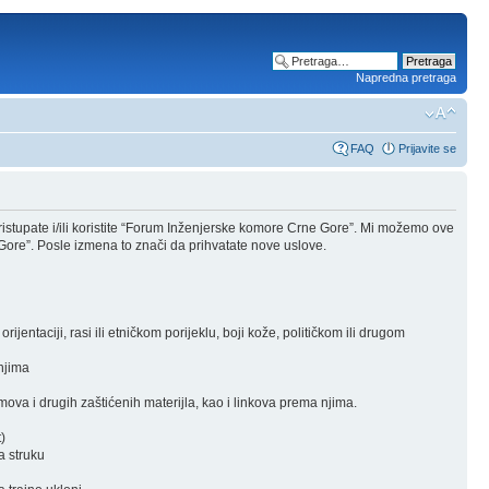
Napredna pretraga
FAQ
Prijavite se
stupate i/ili koristite “Forum Inženjerske komore Crne Gore”. Mi možemo ove
Gore”. Posle izmena to znači da prihvatate nove uslove.
rijentaciji, rasi ili etničkom porijeklu, boji kože, političkom ili drugom
 njima
ova i drugih zaštićenih materijla, kao i linkova prema njima.
)
a struku