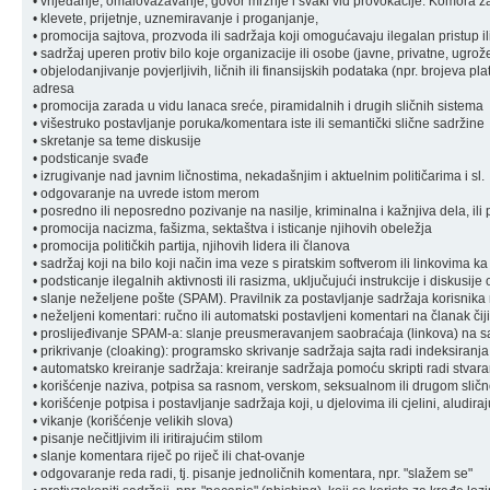
• vrijeđanje, omalovažavanje, govor mržnje i svaki vid provokacije: Komora zad
• klevete, prijetnje, uznemiravanje i proganjanje,
• promocija sajtova, prozvoda ili sadržaja koji omogućavaju ilegalan pristup il
• sadržaj uperen protiv bilo koje organizacije ili osobe (javne, privatne, ugrož
• objelodanjivanje povjerljivih, ličnih ili finansijskih podataka (npr. brojeva pl
adresa
• promocija zarada u vidu lanaca sreće, piramidalnih i drugih sličnih sistema
• višestruko postavljanje poruka/komentara iste ili semantički slične sadržine
• skretanje sa teme diskusije
• podsticanje svađe
• izrugivanje nad javnim ličnostima, nekadašnjim i aktuelnim političarima i sl.
• odgovaranje na uvrede istom merom
• posredno ili neposredno pozivanje na nasilje, kriminalna i kažnjiva dela, ili 
• promocija nacizma, fašizma, sektaštva i isticanje njihovih obeležja
• promocija političkih partija, njihovih lidera ili članova
• sadržaj koji na bilo koji način ima veze s piratskim softverom ili linkovima k
• podsticanje ilegalnih aktivnosti ili rasizma, uključujući instrukcije i diskusije
• slanje neželjene pošte (SPAM). Pravilnik za postavljanje sadržaja korisnik
• neželjeni komentari: ručno ili automatski postavljeni komentari na članak čiji
• proslijeđivanje SPAM-a: slanje preusmeravanjem saobraćaja (linkova) na sa
• prikrivanje (cloaking): programsko skrivanje sadržaja sajta radi indeksiranja
• automatsko kreiranje sadržaja: kreiranje sadržaja pomoću skripti radi stvara
• korišćenje naziva, potpisa sa rasnom, verskom, seksualnom ili drugom sli
• korišćenje potpisa i postavljanje sadržaja koji, u djelovima ili cjelini, aludi
• vikanje (korišćenje velikih slova)
• pisanje nečitljivim ili iritirajućim stilom
• slanje komentara riječ po riječ ili chat-ovanje
• odgovaranje reda radi, tj. pisanje jednoličnih komentara, npr. "slažem se"