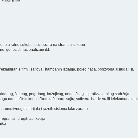
inki korisnika
ključene u ratne sukobe, bez obzira na stranu u sukobu
ine, genocid, nacionalizam itd.
eklamiranje firmi, sajtova, štampanih izdanja, pojedinaca, proizvoda, usluga i sl.
prikladnog, štetnog, pogrdnog, kažnjivog, nedoličnog ili protivzakonitog sadržaja
i mogu naneti štetu korisničkom računaru, sajtu, softveru, hardveru ili telekomunakac
, promotivnog materijala i raznih sistema lake zarade
programa i drugih aplikacija
niku