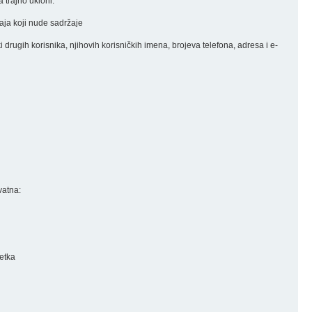
 trajno ukloni.
đaja koji nude sadržaje
nki drugih korisnika, njihovih korisničkih imena, brojeva telefona, adresa i e-
vatna:
retka