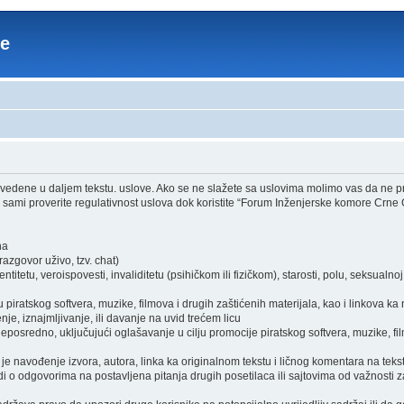
re
edene u daljem tekstu. uslove. Ako se ne slažete sa uslovima molimo vas da ne pri
sami proverite regulativnost uslova dok koristite “Forum Inženjerske komore Crne 
ha
zgovor uživo, tzv. chat)
itetu, veroispovesti, invaliditetu (psihičkom ili fizičkom), starosti, polu, seksualnoj o
piratskog softvera, muzike, filmova i drugih zaštićenih materijala, kao i linkova ka
je, iznajmljivanje, ili davanje na uvid trećem licu
osredno, uključujući oglašavanje u cilju promocije piratskog softvera, muzike, film
je navođenje izvora, autora, linka ka originalnom tekstu i ličnog komentara na tekst
i o odgovorima na postavljena pitanja drugih posetilaca ili sajtovima od važnosti z