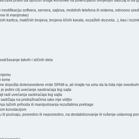
ržava pravo da upozori druge korisnike na potencijalno uvrijedljiv sadržaj ili da ga
i modifikaciju softvera, servera, sajtova, mobilnih telefona ili sistema, odnosno ure
ene ili manjinske)
atnih kartica, matičnih brojeva, brojeva ličnih karata, vozačkih dozvola...), kao i lozi
podržavanje takvih i sličnih dela
a njemu
 o tome
a ne dopušta dolenavedene vrste SPAM-a, ali imajte na umu da ta lista nije sveobuh
 je jedini cilj uvećanje saobraćaja tog sajta
jt radi uvećanja saobraćaja tog sajta
 sadržaja na pretraživačima iako nije vidljiv
nja lažnih prihoda ili manipulisanja rezultatima pretrage
čnom konotacijom
raju ili pozivaju, posredno ili neposredno, na destabilizovanje ili rušenje ustavnog po