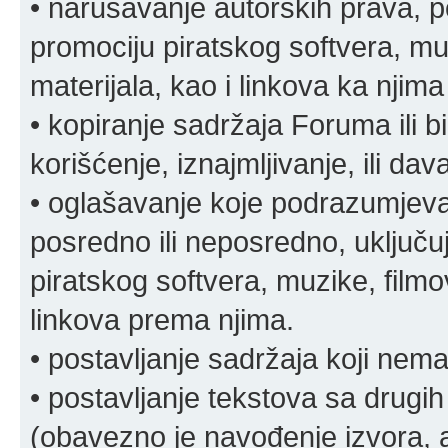
• narušavanje autorskih prava, p
promociju piratskog softvera, muz
materijala, kao i linkova ka njima
• kopiranje sadržaja Foruma ili b
korišćenje, iznajmljivanje, ili da
• oglašavanje koje podrazumjeva
posredno ili neposredno, uključuj
piratskog softvera, muzike, filmov
linkova prema njima.
• postavljanje sadržaja koji nema
• postavljanje tekstova sa drugi
(obavezno je navođenje izvora, au