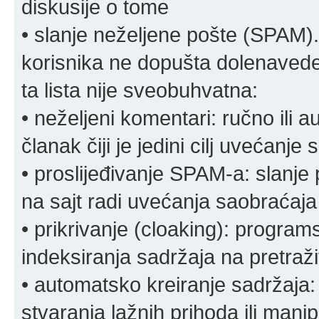
diskusije o tome
• slanje neželjene pošte (SPAM).
korisnika ne dopušta dolenavede
ta lista nije sveobuhvatna:
• neželjeni komentari: ručno ili 
članak čiji je jedini cilj uvećanje
• proslijeđivanje SPAM-a: slanj
na sajt radi uvećanja saobraćaja 
• prikrivanje (cloaking): program
indeksiranja sadržaja na pretraživ
• automatsko kreiranje sadržaja:
stvaranja lažnih prihoda ili mani