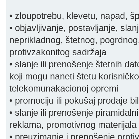
• zloupotrebu, klevetu, napad, š
• objavljivanje, postavljanje, slan
neprikladnog, štetnog, pogrdnog, 
protivzakonitog sadržaja
• slanje ili prenošenje štetnih da
koji mogu naneti štetu korisničko
telekomunakacionoj opremi
• promociju ili pokušaj prodaje bi
• slanje ili prenošenje piramidal
reklama, promotivnog materijala 
• preuzimanje i prenošenje proti