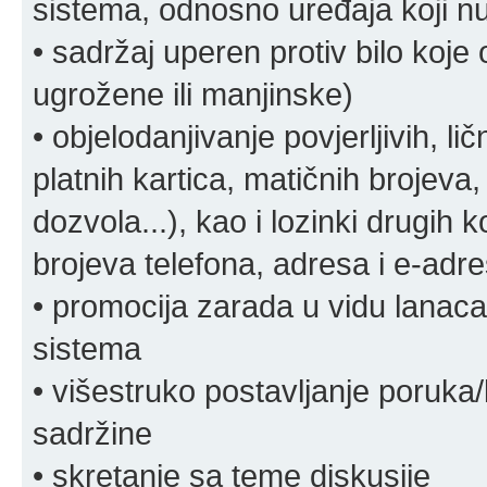
sistema, odnosno uređaja koji n
• sadržaj uperen protiv bilo koje 
ugrožene ili manjinske)
• objelodanjivanje povjerljivih, lič
platnih kartica, matičnih brojeva,
dozvola...), kao i lozinki drugih 
brojeva telefona, adresa i e-adr
• promocija zarada u vidu lanaca 
sistema
• višestruko postavljanje poruka/
sadržine
• skretanje sa teme diskusije