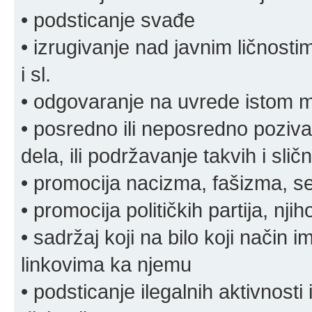
• podsticanje svađe
• izrugivanje nad javnim ličnosti
i sl.
• odgovaranje na uvrede istom
• posredno ili neposredno pozivan
dela, ili podržavanje takvih i slič
• promocija nacizma, fašizma, sek
• promocija političkih partija, njih
• sadržaj koji na bilo koji način 
linkovima ka njemu
• podsticanje ilegalnih aktivnosti i