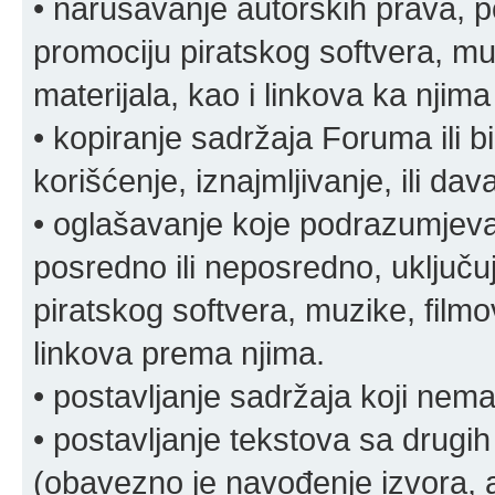
• narušavanje autorskih prava, p
promociju piratskog softvera, muz
materijala, kao i linkova ka njima
• kopiranje sadržaja Foruma ili b
korišćenje, iznajmljivanje, ili da
• oglašavanje koje podrazumjeva
posredno ili neposredno, uključuj
piratskog softvera, muzike, filmov
linkova prema njima.
• postavljanje sadržaja koji nema
• postavljanje tekstova sa drugi
(obavezno je navođenje izvora, au