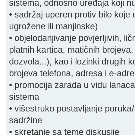
sistema, odnosno uređaja koji n
• sadržaj uperen protiv bilo koje 
ugrožene ili manjinske)
• objelodanjivanje povjerljivih, lič
platnih kartica, matičnih brojeva,
dozvola...), kao i lozinki drugih 
brojeva telefona, adresa i e-adr
• promocija zarada u vidu lanaca 
sistema
• višestruko postavljanje poruka/
sadržine
• skretanje sa teme diskusije