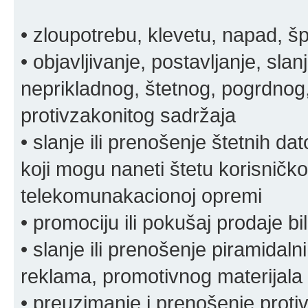
• zloupotrebu, klevetu, napad, š
• objavljivanje, postavljanje, slan
neprikladnog, štetnog, pogrdnog, 
protivzakonitog sadržaja
• slanje ili prenošenje štetnih da
koji mogu naneti štetu korisničko
telekomunakacionoj opremi
• promociju ili pokušaj prodaje bi
• slanje ili prenošenje piramidal
reklama, promotivnog materijala 
• preuzimanje i prenošenje proti