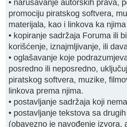
• narušavanje autorskih prava, p
promociju piratskog softvera, muz
materijala, kao i linkova ka njima
• kopiranje sadržaja Foruma ili b
korišćenje, iznajmljivanje, ili da
• oglašavanje koje podrazumjeva
posredno ili neposredno, uključuj
piratskog softvera, muzike, filmov
linkova prema njima.
• postavljanje sadržaja koji nema
• postavljanje tekstova sa drugi
(obavezno je navođenje izvora, au