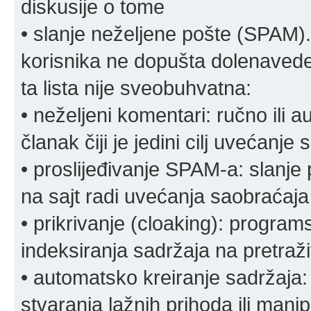
diskusije o tome
• slanje neželjene pošte (SPAM).
korisnika ne dopušta dolenavede
ta lista nije sveobuhvatna:
• neželjeni komentari: ručno ili 
članak čiji je jedini cilj uvećanje
• proslijeđivanje SPAM-a: slanj
na sajt radi uvećanja saobraćaja 
• prikrivanje (cloaking): program
indeksiranja sadržaja na pretraživ
• automatsko kreiranje sadržaja:
stvaranja lažnih prihoda ili mani