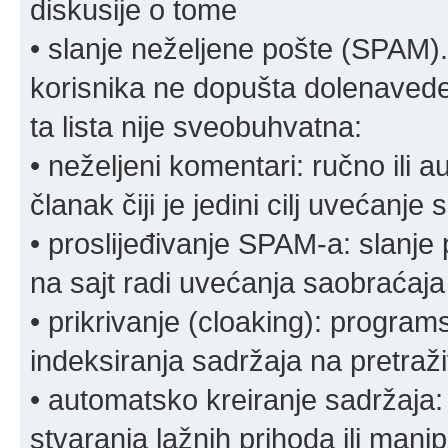
diskusije o tome
• slanje neželjene pošte (SPAM).
korisnika ne dopušta dolenavede
ta lista nije sveobuhvatna:
• neželjeni komentari: ručno ili 
članak čiji je jedini cilj uvećanje
• proslijeđivanje SPAM-a: slanj
na sajt radi uvećanja saobraćaja 
• prikrivanje (cloaking): program
indeksiranja sadržaja na pretraživ
• automatsko kreiranje sadržaja:
stvaranja lažnih prihoda ili mani