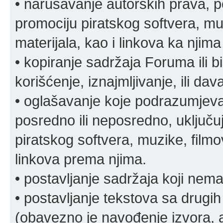
• narušavanje autorskih prava, p
promociju piratskog softvera, muz
materijala, kao i linkova ka njima
• kopiranje sadržaja Foruma ili b
korišćenje, iznajmljivanje, ili da
• oglašavanje koje podrazumjeva
posredno ili neposredno, uključuj
piratskog softvera, muzike, filmov
linkova prema njima.
• postavljanje sadržaja koji nema
• postavljanje tekstova sa drugi
(obavezno je navođenje izvora, au