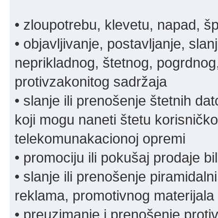
• zloupotrebu, klevetu, napad, š
• objavljivanje, postavljanje, slan
neprikladnog, štetnog, pogrdnog, 
protivzakonitog sadržaja
• slanje ili prenošenje štetnih da
koji mogu naneti štetu korisničko
telekomunakacionoj opremi
• promociju ili pokušaj prodaje bi
• slanje ili prenošenje piramidal
reklama, promotivnog materijala 
• preuzimanje i prenošenje proti