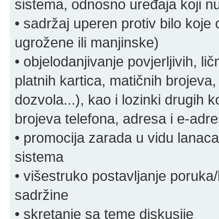
sistema, odnosno uređaja koji n
• sadržaj uperen protiv bilo koje 
ugrožene ili manjinske)
• objelodanjivanje povjerljivih, lič
platnih kartica, matičnih brojeva,
dozvola...), kao i lozinki drugih 
brojeva telefona, adresa i e-adr
• promocija zarada u vidu lanaca 
sistema
• višestruko postavljanje poruka/
sadržine
• skretanje sa teme diskusije