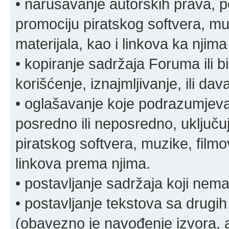
• narušavanje autorskih prava, p
promociju piratskog softvera, muz
materijala, kao i linkova ka njima
• kopiranje sadržaja Foruma ili b
korišćenje, iznajmljivanje, ili da
• oglašavanje koje podrazumjeva
posredno ili neposredno, uključuj
piratskog softvera, muzike, filmov
linkova prema njima.
• postavljanje sadržaja koji nema
• postavljanje tekstova sa drugi
(obavezno je navođenje izvora, au