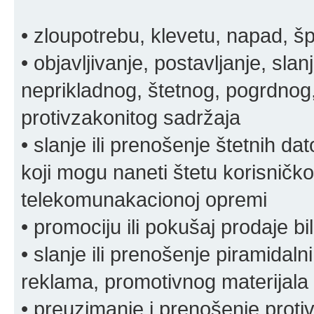
• zloupotrebu, klevetu, napad, š
• objavljivanje, postavljanje, slan
neprikladnog, štetnog, pogrdnog, 
protivzakonitog sadržaja
• slanje ili prenošenje štetnih da
koji mogu naneti štetu korisničko
telekomunakacionoj opremi
• promociju ili pokušaj prodaje bi
• slanje ili prenošenje piramidal
reklama, promotivnog materijala 
• preuzimanje i prenošenje proti