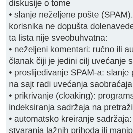
diskusije o tome
• slanje neželjene pošte (SPAM).
korisnika ne dopušta dolenavede
ta lista nije sveobuhvatna:
• neželjeni komentari: ručno ili 
članak čiji je jedini cilj uvećanje
• proslijeđivanje SPAM-a: slanj
na sajt radi uvećanja saobraćaja 
• prikrivanje (cloaking): program
indeksiranja sadržaja na pretraživ
• automatsko kreiranje sadržaja:
stvaranja lažnih prihoda ili mani