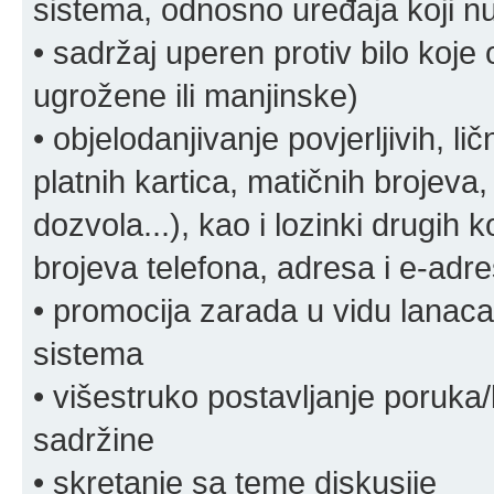
sistema, odnosno uređaja koji n
• sadržaj uperen protiv bilo koje 
ugrožene ili manjinske)
• objelodanjivanje povjerljivih, lič
platnih kartica, matičnih brojeva,
dozvola...), kao i lozinki drugih 
brojeva telefona, adresa i e-adr
• promocija zarada u vidu lanaca 
sistema
• višestruko postavljanje poruka/
sadržine
• skretanje sa teme diskusije