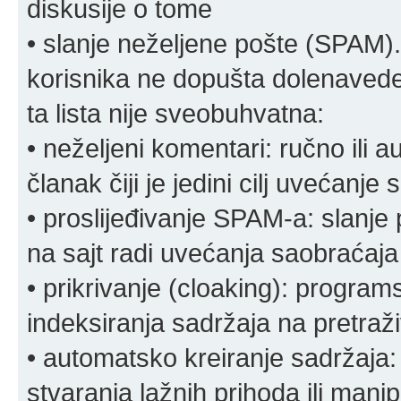
diskusije o tome
• slanje neželjene pošte (SPAM).
korisnika ne dopušta dolenavede
ta lista nije sveobuhvatna:
• neželjeni komentari: ručno ili 
članak čiji je jedini cilj uvećanje
• proslijeđivanje SPAM-a: slanj
na sajt radi uvećanja saobraćaja 
• prikrivanje (cloaking): program
indeksiranja sadržaja na pretraživ
• automatsko kreiranje sadržaja:
stvaranja lažnih prihoda ili mani