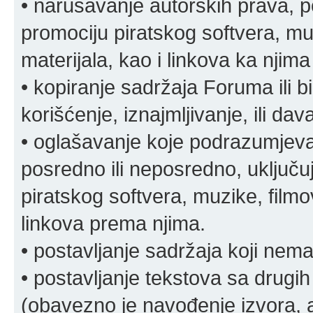
• narušavanje autorskih prava, p
promociju piratskog softvera, muz
materijala, kao i linkova ka njima
• kopiranje sadržaja Foruma ili b
korišćenje, iznajmljivanje, ili da
• oglašavanje koje podrazumjeva
posredno ili neposredno, uključuj
piratskog softvera, muzike, filmov
linkova prema njima.
• postavljanje sadržaja koji nema
• postavljanje tekstova sa drugi
(obavezno je navođenje izvora, au