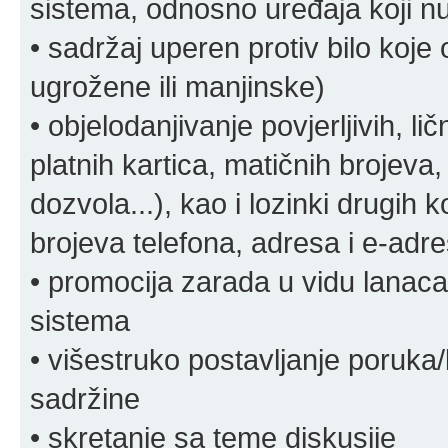
sistema, odnosno uređaja koji n
• sadržaj uperen protiv bilo koje 
ugrožene ili manjinske)
• objelodanjivanje povjerljivih, lič
platnih kartica, matičnih brojeva,
dozvola...), kao i lozinki drugih 
brojeva telefona, adresa i e-adr
• promocija zarada u vidu lanaca 
sistema
• višestruko postavljanje poruka/
sadržine
• skretanje sa teme diskusije