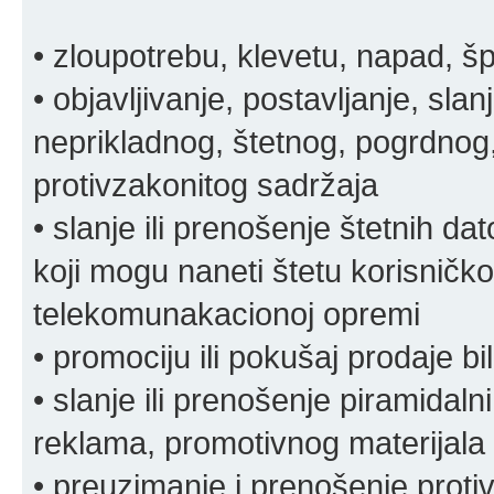
• zloupotrebu, klevetu, napad, š
• objavljivanje, postavljanje, slan
neprikladnog, štetnog, pogrdnog, 
protivzakonitog sadržaja
• slanje ili prenošenje štetnih da
koji mogu naneti štetu korisničko
telekomunakacionoj opremi
• promociju ili pokušaj prodaje bi
• slanje ili prenošenje piramidal
reklama, promotivnog materijala 
• preuzimanje i prenošenje proti