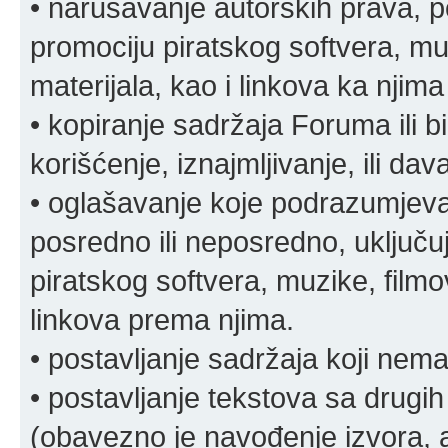
• narušavanje autorskih prava, p
promociju piratskog softvera, muz
materijala, kao i linkova ka njima
• kopiranje sadržaja Foruma ili b
korišćenje, iznajmljivanje, ili da
• oglašavanje koje podrazumjeva
posredno ili neposredno, uključuj
piratskog softvera, muzike, filmov
linkova prema njima.
• postavljanje sadržaja koji nema
• postavljanje tekstova sa drugi
(obavezno je navođenje izvora, au