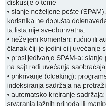
diskusije o tome
• slanje neželjene pošte (SPAM).
korisnika ne dopušta dolenavede
ta lista nije sveobuhvatna:
• neželjeni komentari: ručno ili 
članak čiji je jedini cilj uvećanje
• proslijeđivanje SPAM-a: slanj
na sajt radi uvećanja saobraćaja 
• prikrivanje (cloaking): program
indeksiranja sadržaja na pretraživ
• automatsko kreiranje sadržaja:
stvaranja lažnih prihoda ili mani