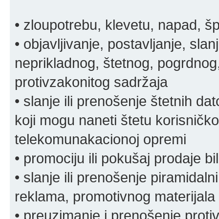
• zloupotrebu, klevetu, napad, š
• objavljivanje, postavljanje, slan
neprikladnog, štetnog, pogrdnog, 
protivzakonitog sadržaja
• slanje ili prenošenje štetnih da
koji mogu naneti štetu korisničko
telekomunakacionoj opremi
• promociju ili pokušaj prodaje bi
• slanje ili prenošenje piramidal
reklama, promotivnog materijala 
• preuzimanje i prenošenje proti