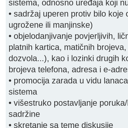
sistema, odnosno uređaja koji n
• sadržaj uperen protiv bilo koje 
ugrožene ili manjinske)
• objelodanjivanje povjerljivih, lič
platnih kartica, matičnih brojeva,
dozvola...), kao i lozinki drugih 
brojeva telefona, adresa i e-adr
• promocija zarada u vidu lanaca 
sistema
• višestruko postavljanje poruka/
sadržine
• skretanje sa teme diskusije