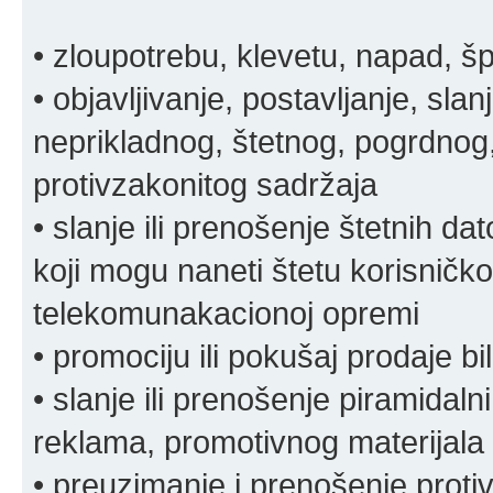
• zloupotrebu, klevetu, napad, š
• objavljivanje, postavljanje, slan
neprikladnog, štetnog, pogrdnog, 
protivzakonitog sadržaja
• slanje ili prenošenje štetnih da
koji mogu naneti štetu korisničko
telekomunakacionoj opremi
• promociju ili pokušaj prodaje bi
• slanje ili prenošenje piramidal
reklama, promotivnog materijala 
• preuzimanje i prenošenje proti