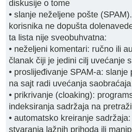
diskusije o tome
• slanje neželjene pošte (SPAM).
korisnika ne dopušta dolenavede
ta lista nije sveobuhvatna:
• neželjeni komentari: ručno ili 
članak čiji je jedini cilj uvećanje
• proslijeđivanje SPAM-a: slanj
na sajt radi uvećanja saobraćaja 
• prikrivanje (cloaking): program
indeksiranja sadržaja na pretraživ
• automatsko kreiranje sadržaja:
stvaranja lažnih prihoda ili mani