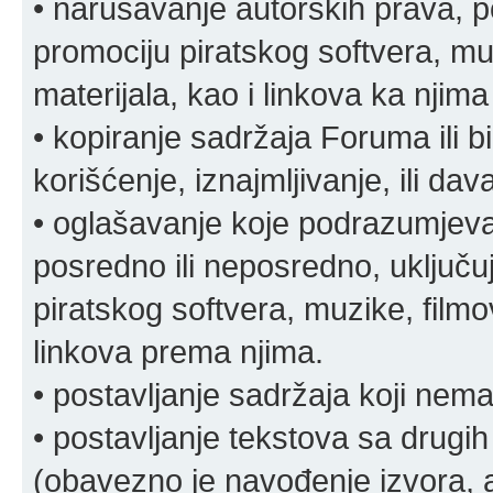
• narušavanje autorskih prava, p
promociju piratskog softvera, muz
materijala, kao i linkova ka njima
• kopiranje sadržaja Foruma ili b
korišćenje, iznajmljivanje, ili da
• oglašavanje koje podrazumjeva
posredno ili neposredno, uključuj
piratskog softvera, muzike, filmov
linkova prema njima.
• postavljanje sadržaja koji nema
• postavljanje tekstova sa drugi
(obavezno je navođenje izvora, au