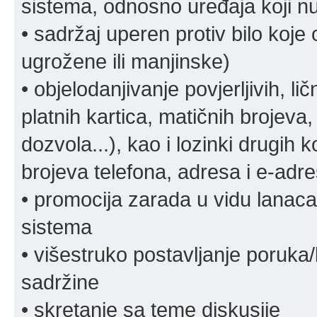
sistema, odnosno uređaja koji n
• sadržaj uperen protiv bilo koje 
ugrožene ili manjinske)
• objelodanjivanje povjerljivih, lič
platnih kartica, matičnih brojeva,
dozvola...), kao i lozinki drugih 
brojeva telefona, adresa i e-adr
• promocija zarada u vidu lanaca 
sistema
• višestruko postavljanje poruka/
sadržine
• skretanje sa teme diskusije