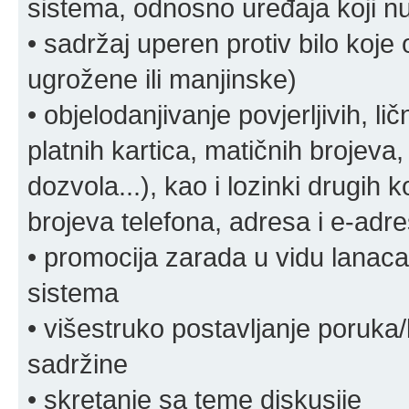
sistema, odnosno uređaja koji n
• sadržaj uperen protiv bilo koje 
ugrožene ili manjinske)
• objelodanjivanje povjerljivih, lič
platnih kartica, matičnih brojeva,
dozvola...), kao i lozinki drugih 
brojeva telefona, adresa i e-adr
• promocija zarada u vidu lanaca 
sistema
• višestruko postavljanje poruka/
sadržine
• skretanje sa teme diskusije