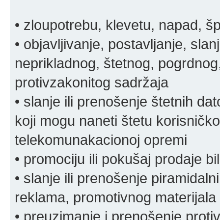
• zloupotrebu, klevetu, napad, š
• objavljivanje, postavljanje, slan
neprikladnog, štetnog, pogrdnog, 
protivzakonitog sadržaja
• slanje ili prenošenje štetnih da
koji mogu naneti štetu korisničko
telekomunakacionoj opremi
• promociju ili pokušaj prodaje bi
• slanje ili prenošenje piramidal
reklama, promotivnog materijala 
• preuzimanje i prenošenje proti