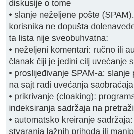
diskusije o tome
• slanje neželjene pošte (SPAM).
korisnika ne dopušta dolenavede
ta lista nije sveobuhvatna:
• neželjeni komentari: ručno ili 
članak čiji je jedini cilj uvećanje
• proslijeđivanje SPAM-a: slanj
na sajt radi uvećanja saobraćaja 
• prikrivanje (cloaking): program
indeksiranja sadržaja na pretraživ
• automatsko kreiranje sadržaja:
stvaranja lažnih prihoda ili mani