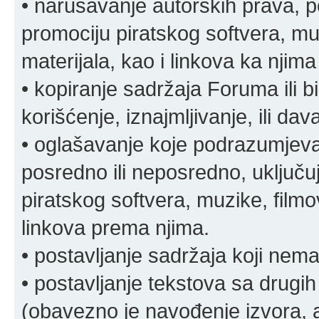
• narušavanje autorskih prava, p
promociju piratskog softvera, muz
materijala, kao i linkova ka njima
• kopiranje sadržaja Foruma ili b
korišćenje, iznajmljivanje, ili da
• oglašavanje koje podrazumjeva
posredno ili neposredno, uključuj
piratskog softvera, muzike, filmov
linkova prema njima.
• postavljanje sadržaja koji nema
• postavljanje tekstova sa drugi
(obavezno je navođenje izvora, au