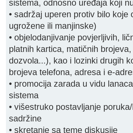
sistema, odnosno uređaja koji n
• sadržaj uperen protiv bilo koje 
ugrožene ili manjinske)
• objelodanjivanje povjerljivih, lič
platnih kartica, matičnih brojeva,
dozvola...), kao i lozinki drugih 
brojeva telefona, adresa i e-adr
• promocija zarada u vidu lanaca 
sistema
• višestruko postavljanje poruka/
sadržine
• skretanje sa teme diskusije