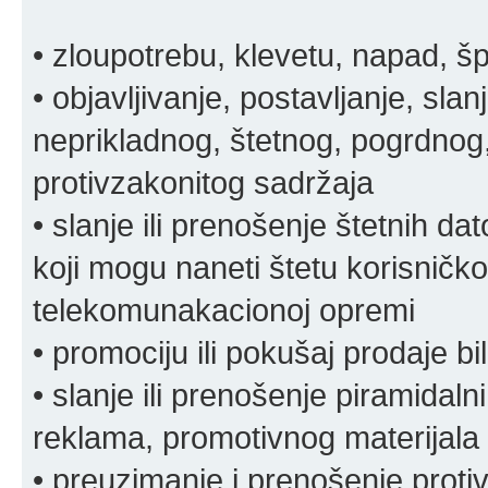
• zloupotrebu, klevetu, napad, š
• objavljivanje, postavljanje, slan
neprikladnog, štetnog, pogrdnog, 
protivzakonitog sadržaja
• slanje ili prenošenje štetnih da
koji mogu naneti štetu korisničko
telekomunakacionoj opremi
• promociju ili pokušaj prodaje bi
• slanje ili prenošenje piramidal
reklama, promotivnog materijala 
• preuzimanje i prenošenje proti