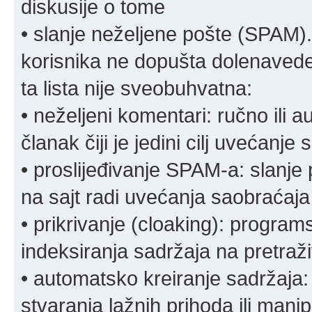
diskusije o tome
• slanje neželjene pošte (SPAM).
korisnika ne dopušta dolenavede
ta lista nije sveobuhvatna:
• neželjeni komentari: ručno ili 
članak čiji je jedini cilj uvećanje
• proslijeđivanje SPAM-a: slanj
na sajt radi uvećanja saobraćaja 
• prikrivanje (cloaking): program
indeksiranja sadržaja na pretraživ
• automatsko kreiranje sadržaja:
stvaranja lažnih prihoda ili mani