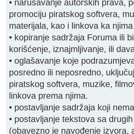
• narušavanje autorskih prava, p
promociju piratskog softvera, muz
materijala, kao i linkova ka njima
• kopiranje sadržaja Foruma ili b
korišćenje, iznajmljivanje, ili da
• oglašavanje koje podrazumjeva
posredno ili neposredno, uključuj
piratskog softvera, muzike, filmov
linkova prema njima.
• postavljanje sadržaja koji nema
• postavljanje tekstova sa drugi
(obavezno je navođenje izvora, au