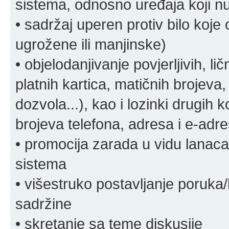
sistema, odnosno uređaja koji n
• sadržaj uperen protiv bilo koje 
ugrožene ili manjinske)
• objelodanjivanje povjerljivih, lič
platnih kartica, matičnih brojeva,
dozvola...), kao i lozinki drugih 
brojeva telefona, adresa i e-adr
• promocija zarada u vidu lanaca 
sistema
• višestruko postavljanje poruka/
sadržine
• skretanje sa teme diskusije