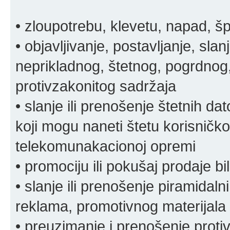
• zloupotrebu, klevetu, napad, š
• objavljivanje, postavljanje, slan
neprikladnog, štetnog, pogrdnog, 
protivzakonitog sadržaja
• slanje ili prenošenje štetnih da
koji mogu naneti štetu korisničko
telekomunakacionoj opremi
• promociju ili pokušaj prodaje bi
• slanje ili prenošenje piramidal
reklama, promotivnog materijala 
• preuzimanje i prenošenje proti