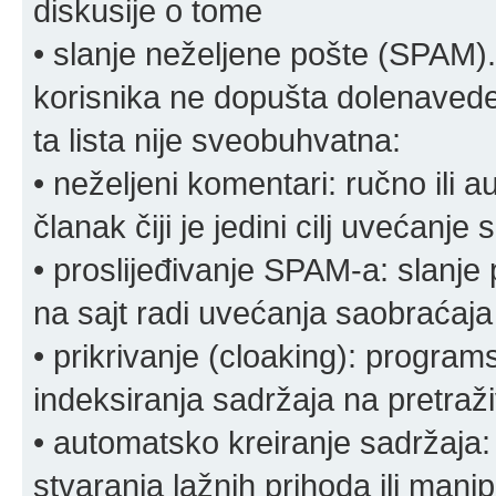
diskusije o tome
• slanje neželjene pošte (SPAM).
korisnika ne dopušta dolenavede
ta lista nije sveobuhvatna:
• neželjeni komentari: ručno ili 
članak čiji je jedini cilj uvećanje
• proslijeđivanje SPAM-a: slanj
na sajt radi uvećanja saobraćaja 
• prikrivanje (cloaking): program
indeksiranja sadržaja na pretraživ
• automatsko kreiranje sadržaja:
stvaranja lažnih prihoda ili mani