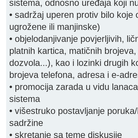
sistema, odnosno uređaja koji n
• sadržaj uperen protiv bilo koje 
ugrožene ili manjinske)
• objelodanjivanje povjerljivih, lič
platnih kartica, matičnih brojeva,
dozvola...), kao i lozinki drugih 
brojeva telefona, adresa i e-adr
• promocija zarada u vidu lanaca 
sistema
• višestruko postavljanje poruka/
sadržine
• skretanje sa teme diskusije