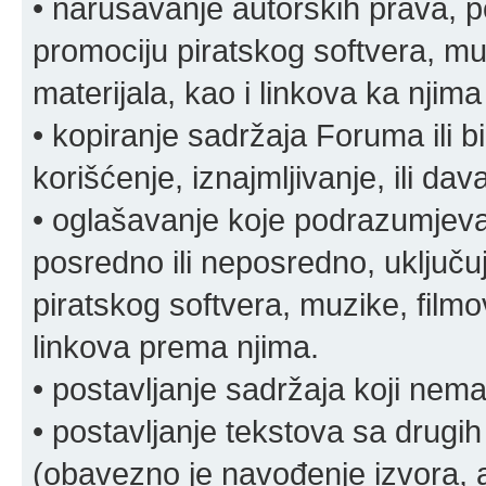
• narušavanje autorskih prava, p
promociju piratskog softvera, muz
materijala, kao i linkova ka njima
• kopiranje sadržaja Foruma ili b
korišćenje, iznajmljivanje, ili da
• oglašavanje koje podrazumjeva
posredno ili neposredno, uključuj
piratskog softvera, muzike, filmov
linkova prema njima.
• postavljanje sadržaja koji nema
• postavljanje tekstova sa drugi
(obavezno je navođenje izvora, au