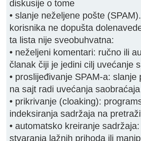
diskusije o tome
• slanje neželjene pošte (SPAM).
korisnika ne dopušta dolenavede
ta lista nije sveobuhvatna:
• neželjeni komentari: ručno ili 
članak čiji je jedini cilj uvećanje
• proslijeđivanje SPAM-a: slanj
na sajt radi uvećanja saobraćaja 
• prikrivanje (cloaking): program
indeksiranja sadržaja na pretraživ
• automatsko kreiranje sadržaja:
stvaranja lažnih prihoda ili mani