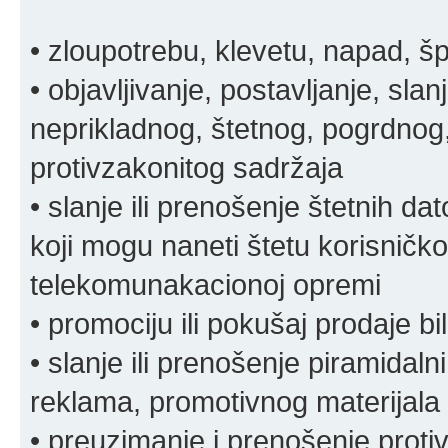
• zloupotrebu, klevetu, napad, š
• objavljivanje, postavljanje, slan
neprikladnog, štetnog, pogrdnog, 
protivzakonitog sadržaja
• slanje ili prenošenje štetnih da
koji mogu naneti štetu korisničko
telekomunakacionoj opremi
• promociju ili pokušaj prodaje bi
• slanje ili prenošenje piramidal
reklama, promotivnog materijala 
• preuzimanje i prenošenje proti