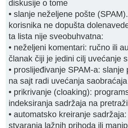
diskusije o tome
• slanje neželjene pošte (SPAM).
korisnika ne dopušta dolenavede
ta lista nije sveobuhvatna:
• neželjeni komentari: ručno ili 
članak čiji je jedini cilj uvećanje
• proslijeđivanje SPAM-a: slanj
na sajt radi uvećanja saobraćaja 
• prikrivanje (cloaking): program
indeksiranja sadržaja na pretraživ
• automatsko kreiranje sadržaja:
stvaranja lažnih prihoda ili mani