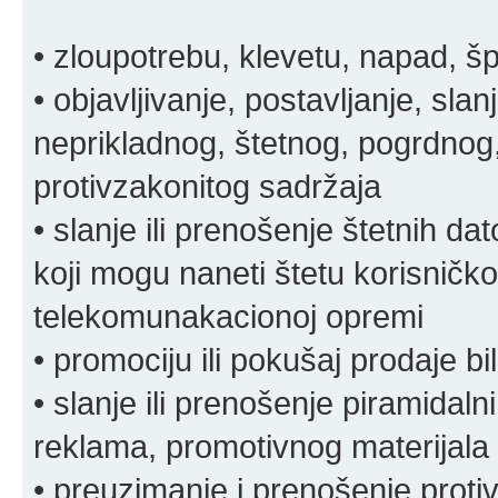
• zloupotrebu, klevetu, napad, š
• objavljivanje, postavljanje, slan
neprikladnog, štetnog, pogrdnog, 
protivzakonitog sadržaja
• slanje ili prenošenje štetnih da
koji mogu naneti štetu korisničko
telekomunakacionoj opremi
• promociju ili pokušaj prodaje bi
• slanje ili prenošenje piramidal
reklama, promotivnog materijala 
• preuzimanje i prenošenje proti