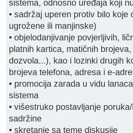
sistema, odnosno uređaja koji n
• sadržaj uperen protiv bilo koje 
ugrožene ili manjinske)
• objelodanjivanje povjerljivih, lič
platnih kartica, matičnih brojeva,
dozvola...), kao i lozinki drugih 
brojeva telefona, adresa i e-adr
• promocija zarada u vidu lanaca 
sistema
• višestruko postavljanje poruka/
sadržine
• skretanje sa teme diskusije