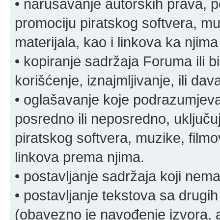
• narušavanje autorskih prava, p
promociju piratskog softvera, muz
materijala, kao i linkova ka njima
• kopiranje sadržaja Foruma ili b
korišćenje, iznajmljivanje, ili da
• oglašavanje koje podrazumjeva
posredno ili neposredno, uključuj
piratskog softvera, muzike, filmov
linkova prema njima.
• postavljanje sadržaja koji nema
• postavljanje tekstova sa drugi
(obavezno je navođenje izvora, au