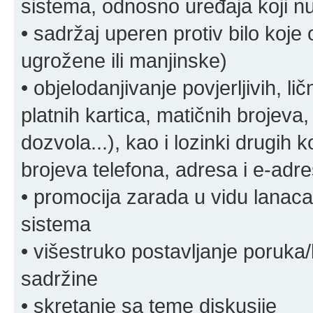
sistema, odnosno uređaja koji n
• sadržaj uperen protiv bilo koje 
ugrožene ili manjinske)
• objelodanjivanje povjerljivih, lič
platnih kartica, matičnih brojeva,
dozvola...), kao i lozinki drugih 
brojeva telefona, adresa i e-adr
• promocija zarada u vidu lanaca 
sistema
• višestruko postavljanje poruka/
sadržine
• skretanje sa teme diskusije