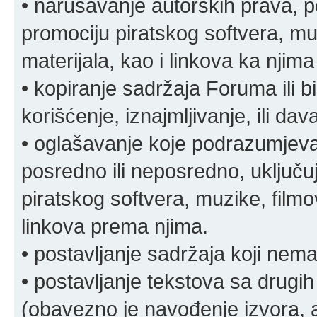
• narušavanje autorskih prava, p
promociju piratskog softvera, muz
materijala, kao i linkova ka njima
• kopiranje sadržaja Foruma ili b
korišćenje, iznajmljivanje, ili da
• oglašavanje koje podrazumjeva
posredno ili neposredno, uključuj
piratskog softvera, muzike, filmov
linkova prema njima.
• postavljanje sadržaja koji nema
• postavljanje tekstova sa drugi
(obavezno je navođenje izvora, au