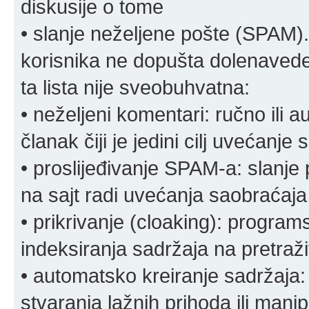
diskusije o tome
• slanje neželjene pošte (SPAM).
korisnika ne dopušta dolenavede
ta lista nije sveobuhvatna:
• neželjeni komentari: ručno ili 
članak čiji je jedini cilj uvećanje
• proslijeđivanje SPAM-a: slanj
na sajt radi uvećanja saobraćaja 
• prikrivanje (cloaking): program
indeksiranja sadržaja na pretraživ
• automatsko kreiranje sadržaja:
stvaranja lažnih prihoda ili mani