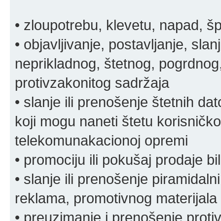
• zloupotrebu, klevetu, napad, š
• objavljivanje, postavljanje, slan
neprikladnog, štetnog, pogrdnog, 
protivzakonitog sadržaja
• slanje ili prenošenje štetnih da
koji mogu naneti štetu korisničko
telekomunakacionoj opremi
• promociju ili pokušaj prodaje bi
• slanje ili prenošenje piramidal
reklama, promotivnog materijala 
• preuzimanje i prenošenje proti