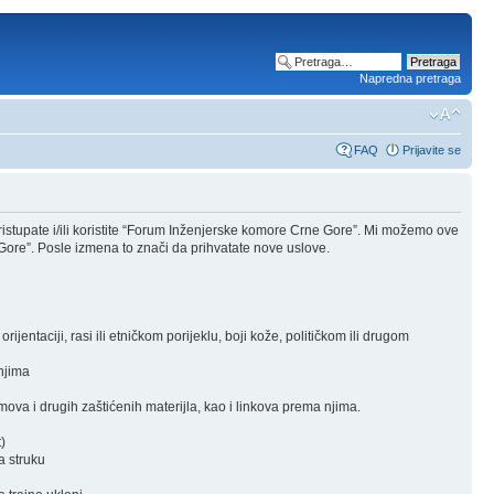
Napredna pretraga
FAQ
Prijavite se
stupate i/ili koristite “Forum Inženjerske komore Crne Gore”. Mi možemo ove
Gore”. Posle izmena to znači da prihvatate nove uslove.
rijentaciji, rasi ili etničkom porijeklu, boji kože, političkom ili drugom
 njima
ova i drugih zaštićenih materijla, kao i linkova prema njima.
)
a struku