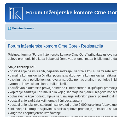
Forum Inženjerske komore Crne Go
Početna foruma
Forum Inženjerske komore Crne Gore - Registracija
Pristupanjem na “Forum Inženjerske komore Crne Gore” prihvatate uslove nav
uslove promeniti bilo kada i obavestićemo vas o tome, mada bi bilo mudro da 
Šta je zabranjeno?
• postavljanje besmislenih, nejasnih sadržaja i sadržaja koji su sami sebi svr
• banalna komunikacija (kratka, površna svakodnevna komunikacija nalik na ra
• diskriminacija po bilo kom osnovu, a naročito po nacionalnom porijeklu ili ident
uverenju, imovinskom stanju, kulturi, jeziku
• narušavanje autorskih prava, posredno ili neposredno, uključujući promociju 
• kopiranje sadržaja Foruma ili bilo kojeg sadržaja na njemu i njegovo korišćen
• oglašavanje koje podrazumjeva narušavanje autorskih prava, posredno ili nep
• postavljanje sadržaja koji nemaju lični pečat autora
• postavljanje tekstova sa drugih sajtova od preko 2.000 karaktera (obavezno 
• linkovanje ka drugim sajtovima u smislu njihove promocije, osim kada se rad
• vulgarno i neprimjereno izražavanje