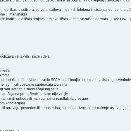
ržava pravo da upozori druge korisnike na potencijalno uvrijedljiv sadržaj ili da ga
i modifikaciju softvera, servera, sajtova, mobilnih telefona ili sistema, odnosno ure
ene ili manjinske)
atnih kartica, matičnih brojeva, brojeva ličnih karata, vozačkih dozvola...), kao i lozi
podržavanje takvih i sličnih dela
a njemu
 o tome
a ne dopušta dolenavedene vrste SPAM-a, ali imajte na umu da ta lista nije sveobuh
 je jedini cilj uvećanje saobraćaja tog sajta
jt radi uvećanja saobraćaja tog sajta
 sadržaja na pretraživačima iako nije vidljiv
nja lažnih prihoda ili manipulisanja rezultatima pretrage
čnom konotacijom
raju ili pozivaju, posredno ili neposredno, na destabilizovanje ili rušenje ustavnog po