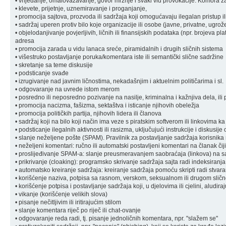
• vrijeđanje, omalovažavanje, govor mržnje i svaki vid provokacije: Komora zad
• klevete, prijetnje, uznemiravanje i proganjanje,
• promocija sajtova, prozvoda ili sadržaja koji omogućavaju ilegalan pristup il
• sadržaj uperen protiv bilo koje organizacije ili osobe (javne, privatne, ugrož
• objelodanjivanje povjerljivih, ličnih ili finansijskih podataka (npr. brojeva pl
adresa
• promocija zarada u vidu lanaca sreće, piramidalnih i drugih sličnih sistema
• višestruko postavljanje poruka/komentara iste ili semantički slične sadržine
• skretanje sa teme diskusije
• podsticanje svađe
• izrugivanje nad javnim ličnostima, nekadašnjim i aktuelnim političarima i sl.
• odgovaranje na uvrede istom merom
• posredno ili neposredno pozivanje na nasilje, kriminalna i kažnjiva dela, ili 
• promocija nacizma, fašizma, sektaštva i isticanje njihovih obeležja
• promocija političkih partija, njihovih lidera ili članova
• sadržaj koji na bilo koji način ima veze s piratskim softverom ili linkovima k
• podsticanje ilegalnih aktivnosti ili rasizma, uključujući instrukcije i diskusije
• slanje neželjene pošte (SPAM). Pravilnik za postavljanje sadržaja korisnik
• neželjeni komentari: ručno ili automatski postavljeni komentari na članak čiji
• proslijeđivanje SPAM-a: slanje preusmeravanjem saobraćaja (linkova) na sa
• prikrivanje (cloaking): programsko skrivanje sadržaja sajta radi indeksiranja
• automatsko kreiranje sadržaja: kreiranje sadržaja pomoću skripti radi stvara
• korišćenje naziva, potpisa sa rasnom, verskom, seksualnom ili drugom sli
• korišćenje potpisa i postavljanje sadržaja koji, u djelovima ili cjelini, aludi
• vikanje (korišćenje velikih slova)
• pisanje nečitljivim ili iritirajućim stilom
• slanje komentara riječ po riječ ili chat-ovanje
• odgovaranje reda radi, tj. pisanje jednoličnih komentara, npr. "slažem se"