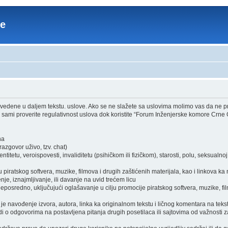
re
edene u daljem tekstu. uslove. Ako se ne slažete sa uslovima molimo vas da ne pri
sami proverite regulativnost uslova dok koristite “Forum Inženjerske komore Crne 
ha
zgovor uživo, tzv. chat)
itetu, veroispovesti, invaliditetu (psihičkom ili fizičkom), starosti, polu, seksualnoj o
piratskog softvera, muzike, filmova i drugih zaštićenih materijala, kao i linkova ka
je, iznajmljivanje, ili davanje na uvid trećem licu
osredno, uključujući oglašavanje u cilju promocije piratskog softvera, muzike, film
je navođenje izvora, autora, linka ka originalnom tekstu i ličnog komentara na tekst
i o odgovorima na postavljena pitanja drugih posetilaca ili sajtovima od važnosti z