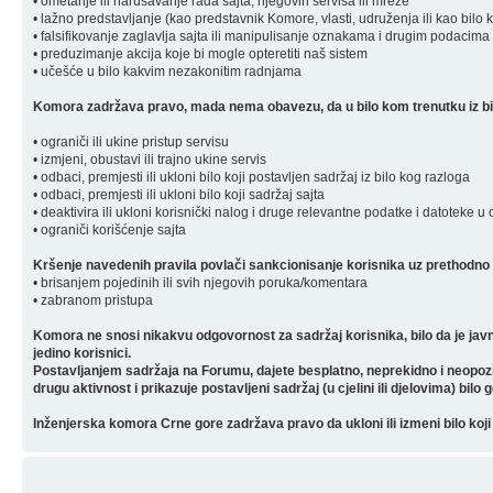
• ometanje ili narušavanje rada sajta, njegovih servisa ili mreže
• lažno predstavljanje (kao predstavnik Komore, vlasti, udruženja ili kao bilo 
• falsifikovanje zaglavlja sajta ili manipulisanje oznakama i drugim podacima 
• preduzimanje akcija koje bi mogle opteretiti naš sistem
• učešće u bilo kakvim nezakonitim radnjama
Komora zadržava pravo, mada nema obavezu, da u bilo kom trenutku iz bilo
• ograniči ili ukine pristup servisu
• izmjeni, obustavi ili trajno ukine servis
• odbaci, premjesti ili ukloni bilo koji postavljen sadržaj iz bilo kog razloga
• odbaci, premjesti ili ukloni bilo koji sadržaj sajta
• deaktivira ili ukloni korisnički nalog i druge relevantne podatke i datoteke u
• ograniči korišćenje sajta
Kršenje navedenih pravila povlači sankcionisanje korisnika uz prethodno 
• brisanjem pojedinih ili svih njegovih poruka/komentara
• zabranom pristupa
Komora ne snosi nikakvu odgovornost za sadržaj korisnika, bilo da je javn
jedino korisnici.
Postavljanjem sadržaja na Forumu, dajete besplatno, neprekidno i neopozivo 
drugu aktivnost i prikazuje postavljeni sadržaj (u cjelini ili djelovima) bilo 
Inženjerska komora Crne gore zadržava pravo da ukloni ili izmeni bilo koji 