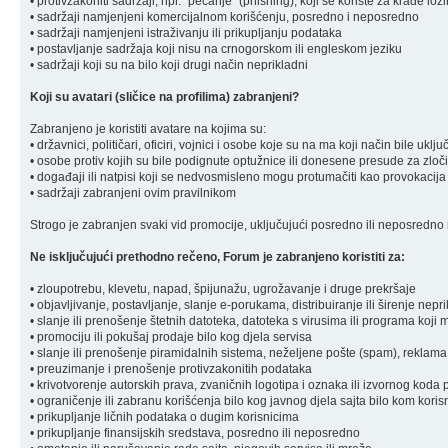
• protivzakoniti sadržaji, npr. "pecanje" (phishing), koji se koriste za krađe loz
• sadržaji namjenjeni komercijalnom korišćenju, posredno i neposredno
• sadržaji namjenjeni istraživanju ili prikupljanju podataka
• postavljanje sadržaja koji nisu na crnogorskom ili engleskom jeziku
• sadržaji koji su na bilo koji drugi način neprikladni
Koji su avatari (sličice na profilima) zabranjeni?
Zabranjeno je koristiti avatare na kojima su:
• državnici, političari, oficiri, vojnici i osobe koje su na ma koji način bile u
• osobe protiv kojih su bile podignute optužnice ili donesene presude za zloč
• događaji ili natpisi koji se nedvosmisleno mogu protumačiti kao provokacija
• sadržaji zabranjeni ovim pravilnikom
Strogo je zabranjen svaki vid promocije, uključujući posredno ili neposredno r
Ne isključujući prethodno rečeno, Forum je zabranjeno koristiti za:
• zloupotrebu, klevetu, napad, špijunažu, ugrožavanje i druge prekršaje
• objavljivanje, postavljanje, slanje e-porukama, distribuiranje ili širenje ne
• slanje ili prenošenje štetnih datoteka, datoteka s virusima ili programa koj
• promociju ili pokušaj prodaje bilo kog djela servisa
• slanje ili prenošenje piramidalnih sistema, neželjene pošte (spam), reklama
• preuzimanje i prenošenje protivzakonitih podataka
• krivotvorenje autorskih prava, zvaničnih logotipa i oznaka ili izvornog koda 
• ograničenje ili zabranu korišćenja bilo kog javnog djela sajta bilo kom koris
• prikupljanje ličnih podataka o dugim korisnicima
• prikupljanje finansijskih sredstava, posredno ili neposredno