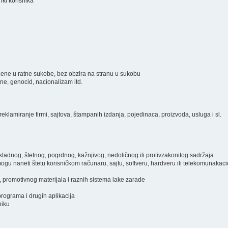
inki korisnika
ključene u ratne sukobe, bez obzira na stranu u sukobu
ine, genocid, nacionalizam itd.
eklamiranje firmi, sajtova, štampanih izdanja, pojedinaca, proizvoda, usluga i sl.
prikladnog, štetnog, pogrdnog, kažnjivog, nedoličnog ili protivzakonitog sadržaja
i mogu naneti štetu korisničkom računaru, sajtu, softveru, hardveru ili telekomunakac
, promotivnog materijala i raznih sistema lake zarade
programa i drugih aplikacija
niku