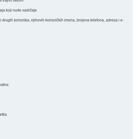
 trajno ukloni.
đaja koji nude sadržaje
nki drugih korisnika, njihovih korisničkih imena, brojeva telefona, adresa i e-
vatna:
retka