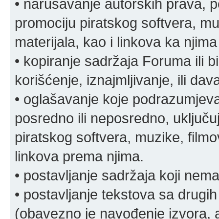
• narušavanje autorskih prava, p
promociju piratskog softvera, muz
materijala, kao i linkova ka njima
• kopiranje sadržaja Foruma ili b
korišćenje, iznajmljivanje, ili da
• oglašavanje koje podrazumjeva
posredno ili neposredno, uključuj
piratskog softvera, muzike, filmov
linkova prema njima.
• postavljanje sadržaja koji nema
• postavljanje tekstova sa drugi
(obavezno je navođenje izvora, au