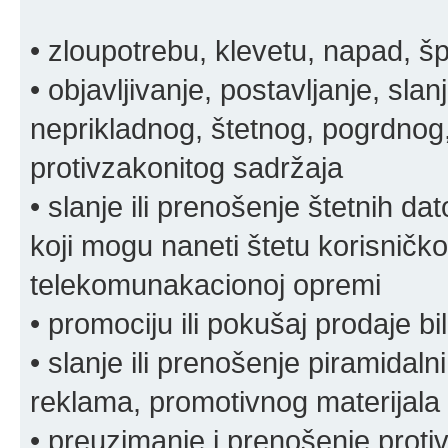
• zloupotrebu, klevetu, napad, š
• objavljivanje, postavljanje, slan
neprikladnog, štetnog, pogrdnog, 
protivzakonitog sadržaja
• slanje ili prenošenje štetnih da
koji mogu naneti štetu korisničko
telekomunakacionoj opremi
• promociju ili pokušaj prodaje bi
• slanje ili prenošenje piramidal
reklama, promotivnog materijala 
• preuzimanje i prenošenje proti