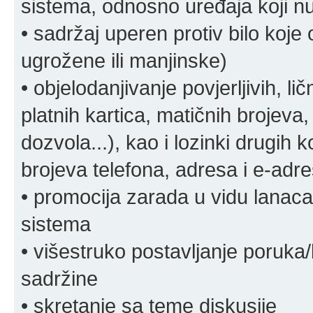
sistema, odnosno uređaja koji n
• sadržaj uperen protiv bilo koje 
ugrožene ili manjinske)
• objelodanjivanje povjerljivih, lič
platnih kartica, matičnih brojeva,
dozvola...), kao i lozinki drugih 
brojeva telefona, adresa i e-adr
• promocija zarada u vidu lanaca 
sistema
• višestruko postavljanje poruka/
sadržine
• skretanje sa teme diskusije