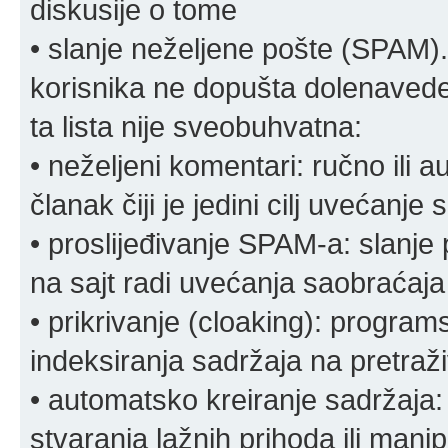
diskusije o tome
• slanje neželjene pošte (SPAM).
korisnika ne dopušta dolenavede
ta lista nije sveobuhvatna:
• neželjeni komentari: ručno ili 
članak čiji je jedini cilj uvećanje
• proslijeđivanje SPAM-a: slanj
na sajt radi uvećanja saobraćaja 
• prikrivanje (cloaking): program
indeksiranja sadržaja na pretraživ
• automatsko kreiranje sadržaja:
stvaranja lažnih prihoda ili mani