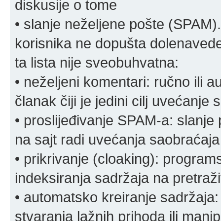
diskusije o tome
• slanje neželjene pošte (SPAM).
korisnika ne dopušta dolenavede
ta lista nije sveobuhvatna:
• neželjeni komentari: ručno ili 
članak čiji je jedini cilj uvećanje
• proslijeđivanje SPAM-a: slanj
na sajt radi uvećanja saobraćaja 
• prikrivanje (cloaking): program
indeksiranja sadržaja na pretraživ
• automatsko kreiranje sadržaja:
stvaranja lažnih prihoda ili mani