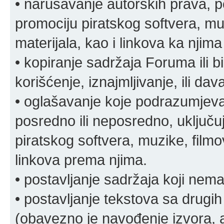
• narušavanje autorskih prava, p
promociju piratskog softvera, muz
materijala, kao i linkova ka njima
• kopiranje sadržaja Foruma ili b
korišćenje, iznajmljivanje, ili da
• oglašavanje koje podrazumjeva
posredno ili neposredno, uključuj
piratskog softvera, muzike, filmov
linkova prema njima.
• postavljanje sadržaja koji nema
• postavljanje tekstova sa drugi
(obavezno je navođenje izvora, au