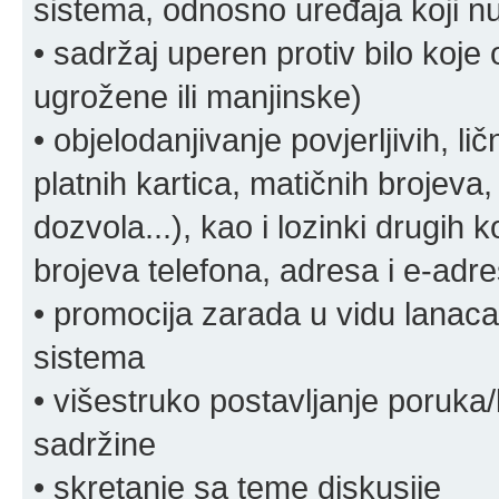
sistema, odnosno uređaja koji n
• sadržaj uperen protiv bilo koje 
ugrožene ili manjinske)
• objelodanjivanje povjerljivih, lič
platnih kartica, matičnih brojeva,
dozvola...), kao i lozinki drugih 
brojeva telefona, adresa i e-adr
• promocija zarada u vidu lanaca 
sistema
• višestruko postavljanje poruka/
sadržine
• skretanje sa teme diskusije