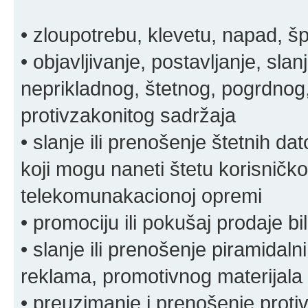
• zloupotrebu, klevetu, napad, š
• objavljivanje, postavljanje, slan
neprikladnog, štetnog, pogrdnog, 
protivzakonitog sadržaja
• slanje ili prenošenje štetnih da
koji mogu naneti štetu korisničko
telekomunakacionoj opremi
• promociju ili pokušaj prodaje bi
• slanje ili prenošenje piramidal
reklama, promotivnog materijala 
• preuzimanje i prenošenje proti