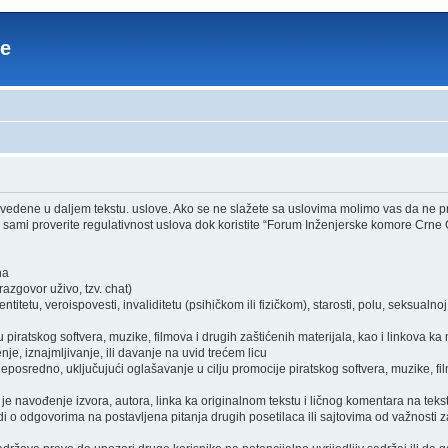
re
edene u daljem tekstu. uslove. Ako se ne slažete sa uslovima molimo vas da ne pri
sami proverite regulativnost uslova dok koristite “Forum Inženjerske komore Crne 
ha
zgovor uživo, tzv. chat)
itetu, veroispovesti, invaliditetu (psihičkom ili fizičkom), starosti, polu, seksualnoj o
piratskog softvera, muzike, filmova i drugih zaštićenih materijala, kao i linkova ka
je, iznajmljivanje, ili davanje na uvid trećem licu
osredno, uključujući oglašavanje u cilju promocije piratskog softvera, muzike, film
je navođenje izvora, autora, linka ka originalnom tekstu i ličnog komentara na tekst
i o odgovorima na postavljena pitanja drugih posetilaca ili sajtovima od važnosti z