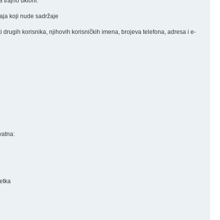
 trajno ukloni.
đaja koji nude sadržaje
nki drugih korisnika, njihovih korisničkih imena, brojeva telefona, adresa i e-
vatna:
retka