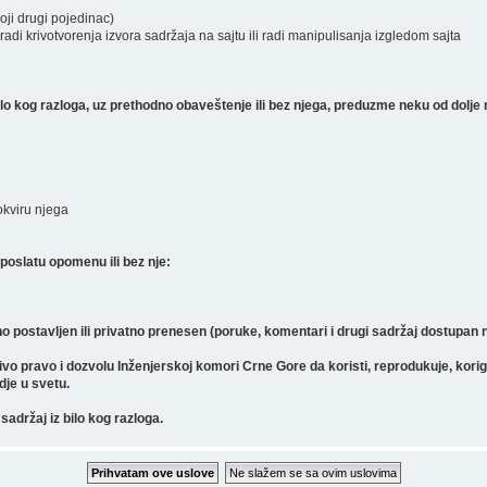
koji drugi pojedinac)
radi krivotvorenja izvora sadržaja na sajtu ili radi manipulisanja izgledom sajta
 kog razloga, uz prethodno obaveštenje ili bez njega, preduzme neku od dolje 
 okviru njega
poslatu opomenu ili bez nje:
o postavljen ili privatno prenesen (poruke, komentari i drugi sadržaj dostupan
pravo i dozvolu Inženjerskoj komori Crne Gore da koristi, reprodukuje, koriguje, 
gdje u svetu.
sadržaj iz bilo kog razloga.