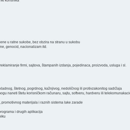
inki korisnika
ključene u ratne sukobe, bez obzira na stranu u sukobu
ine, genocid, nacionalizam itd.
eklamiranje firmi, sajtova, štampanih izdanja, pojedinaca, proizvoda, usluga i sl.
prikladnog, štetnog, pogrdnog, kažnjivog, nedoličnog ili protivzakonitog sadržaja
i mogu naneti štetu korisničkom računaru, sajtu, softveru, hardveru ili telekomunakac
, promotivnog materijala i raznih sistema lake zarade
programa i drugih aplikacija
niku