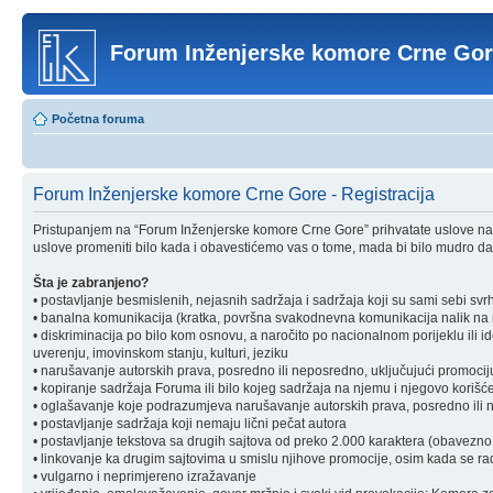
Forum Inženjerske komore Crne Go
Početna foruma
Forum Inženjerske komore Crne Gore - Registracija
Pristupanjem na “Forum Inženjerske komore Crne Gore” prihvatate uslove nav
uslove promeniti bilo kada i obavestićemo vas o tome, mada bi bilo mudro da 
Šta je zabranjeno?
• postavljanje besmislenih, nejasnih sadržaja i sadržaja koji su sami sebi svr
• banalna komunikacija (kratka, površna svakodnevna komunikacija nalik na ra
• diskriminacija po bilo kom osnovu, a naročito po nacionalnom porijeklu ili ident
uverenju, imovinskom stanju, kulturi, jeziku
• narušavanje autorskih prava, posredno ili neposredno, uključujući promociju 
• kopiranje sadržaja Foruma ili bilo kojeg sadržaja na njemu i njegovo korišćen
• oglašavanje koje podrazumjeva narušavanje autorskih prava, posredno ili nep
• postavljanje sadržaja koji nemaju lični pečat autora
• postavljanje tekstova sa drugih sajtova od preko 2.000 karaktera (obavezno 
• linkovanje ka drugim sajtovima u smislu njihove promocije, osim kada se rad
• vulgarno i neprimjereno izražavanje