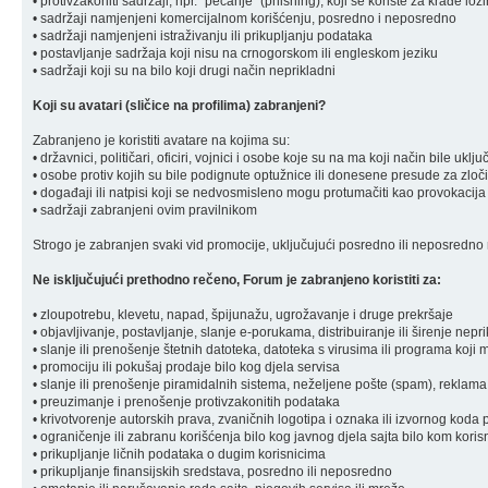
• protivzakoniti sadržaji, npr. "pecanje" (phishing), koji se koriste za krađe loz
• sadržaji namjenjeni komercijalnom korišćenju, posredno i neposredno
• sadržaji namjenjeni istraživanju ili prikupljanju podataka
• postavljanje sadržaja koji nisu na crnogorskom ili engleskom jeziku
• sadržaji koji su na bilo koji drugi način neprikladni
Koji su avatari (sličice na profilima) zabranjeni?
Zabranjeno je koristiti avatare na kojima su:
• državnici, političari, oficiri, vojnici i osobe koje su na ma koji način bile u
• osobe protiv kojih su bile podignute optužnice ili donesene presude za zloč
• događaji ili natpisi koji se nedvosmisleno mogu protumačiti kao provokacija
• sadržaji zabranjeni ovim pravilnikom
Strogo je zabranjen svaki vid promocije, uključujući posredno ili neposredno r
Ne isključujući prethodno rečeno, Forum je zabranjeno koristiti za:
• zloupotrebu, klevetu, napad, špijunažu, ugrožavanje i druge prekršaje
• objavljivanje, postavljanje, slanje e-porukama, distribuiranje ili širenje ne
• slanje ili prenošenje štetnih datoteka, datoteka s virusima ili programa koj
• promociju ili pokušaj prodaje bilo kog djela servisa
• slanje ili prenošenje piramidalnih sistema, neželjene pošte (spam), reklama
• preuzimanje i prenošenje protivzakonitih podataka
• krivotvorenje autorskih prava, zvaničnih logotipa i oznaka ili izvornog koda 
• ograničenje ili zabranu korišćenja bilo kog javnog djela sajta bilo kom koris
• prikupljanje ličnih podataka o dugim korisnicima
• prikupljanje finansijskih sredstava, posredno ili neposredno