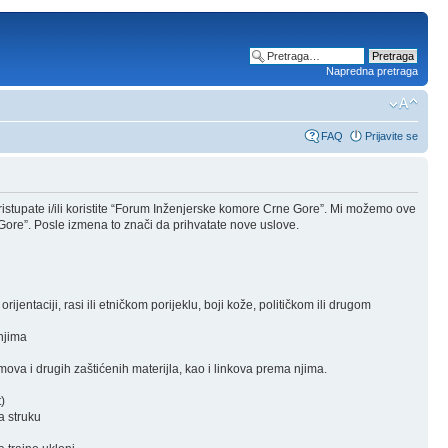
Napredna pretraga
FAQ
Prijavite se
stupate i/ili koristite “Forum Inženjerske komore Crne Gore”. Mi možemo ove
Gore”. Posle izmena to znači da prihvatate nove uslove.
rijentaciji, rasi ili etničkom porijeklu, boji kože, političkom ili drugom
 njima
ova i drugih zaštićenih materijla, kao i linkova prema njima.
)
a struku