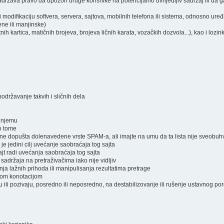
ržava pravo da upozori druge korisnike na potencijalno uvrijedljiv sadržaj ili da ga
i modifikaciju softvera, servera, sajtova, mobilnih telefona ili sistema, odnosno ure
ene ili manjinske)
atnih kartica, matičnih brojeva, brojeva ličnih karata, vozačkih dozvola...), kao i lozi
podržavanje takvih i sličnih dela
a njemu
 o tome
a ne dopušta dolenavedene vrste SPAM-a, ali imajte na umu da ta lista nije sveobuh
 je jedini cilj uvećanje saobraćaja tog sajta
jt radi uvećanja saobraćaja tog sajta
 sadržaja na pretraživačima iako nije vidljiv
nja lažnih prihoda ili manipulisanja rezultatima pretrage
čnom konotacijom
raju ili pozivaju, posredno ili neposredno, na destabilizovanje ili rušenje ustavnog po