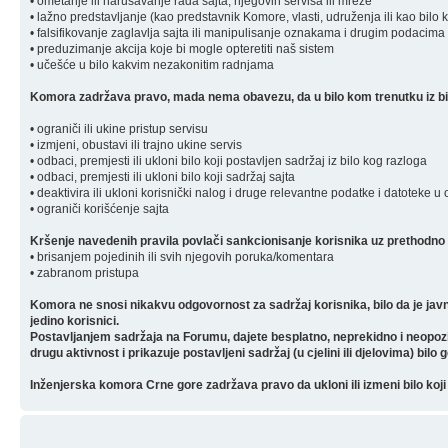
• ometanje ili narušavanje rada sajta, njegovih servisa ili mreže
• lažno predstavljanje (kao predstavnik Komore, vlasti, udruženja ili kao bilo 
• falsifikovanje zaglavlja sajta ili manipulisanje oznakama i drugim podacima 
• preduzimanje akcija koje bi mogle opteretiti naš sistem
• učešće u bilo kakvim nezakonitim radnjama
Komora zadržava pravo, mada nema obavezu, da u bilo kom trenutku iz bilo
• ograniči ili ukine pristup servisu
• izmjeni, obustavi ili trajno ukine servis
• odbaci, premjesti ili ukloni bilo koji postavljen sadržaj iz bilo kog razloga
• odbaci, premjesti ili ukloni bilo koji sadržaj sajta
• deaktivira ili ukloni korisnički nalog i druge relevantne podatke i datoteke u
• ograniči korišćenje sajta
Kršenje navedenih pravila povlači sankcionisanje korisnika uz prethodno 
• brisanjem pojedinih ili svih njegovih poruka/komentara
• zabranom pristupa
Komora ne snosi nikakvu odgovornost za sadržaj korisnika, bilo da je javn
jedino korisnici.
Postavljanjem sadržaja na Forumu, dajete besplatno, neprekidno i neopozivo 
drugu aktivnost i prikazuje postavljeni sadržaj (u cjelini ili djelovima) bilo 
Inženjerska komora Crne gore zadržava pravo da ukloni ili izmeni bilo koji 