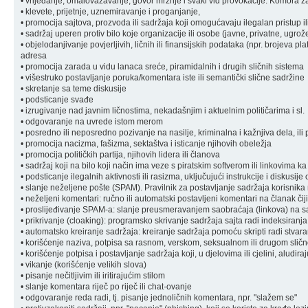
• vrijeđanje, omalovažavanje, govor mržnje i svaki vid provokacije: Komora zad
• klevete, prijetnje, uznemiravanje i proganjanje,
• promocija sajtova, prozvoda ili sadržaja koji omogućavaju ilegalan pristup il
• sadržaj uperen protiv bilo koje organizacije ili osobe (javne, privatne, ugrož
• objelodanjivanje povjerljivih, ličnih ili finansijskih podataka (npr. brojeva pl
adresa
• promocija zarada u vidu lanaca sreće, piramidalnih i drugih sličnih sistema
• višestruko postavljanje poruka/komentara iste ili semantički slične sadržine
• skretanje sa teme diskusije
• podsticanje svađe
• izrugivanje nad javnim ličnostima, nekadašnjim i aktuelnim političarima i sl.
• odgovaranje na uvrede istom merom
• posredno ili neposredno pozivanje na nasilje, kriminalna i kažnjiva dela, ili 
• promocija nacizma, fašizma, sektaštva i isticanje njihovih obeležja
• promocija političkih partija, njihovih lidera ili članova
• sadržaj koji na bilo koji način ima veze s piratskim softverom ili linkovima k
• podsticanje ilegalnih aktivnosti ili rasizma, uključujući instrukcije i diskusije
• slanje neželjene pošte (SPAM). Pravilnik za postavljanje sadržaja korisnik
• neželjeni komentari: ručno ili automatski postavljeni komentari na članak čiji
• proslijeđivanje SPAM-a: slanje preusmeravanjem saobraćaja (linkova) na sa
• prikrivanje (cloaking): programsko skrivanje sadržaja sajta radi indeksiranja
• automatsko kreiranje sadržaja: kreiranje sadržaja pomoću skripti radi stvara
• korišćenje naziva, potpisa sa rasnom, verskom, seksualnom ili drugom sli
• korišćenje potpisa i postavljanje sadržaja koji, u djelovima ili cjelini, aludi
• vikanje (korišćenje velikih slova)
• pisanje nečitljivim ili iritirajućim stilom
• slanje komentara riječ po riječ ili chat-ovanje
• odgovaranje reda radi, tj. pisanje jednoličnih komentara, npr. "slažem se"