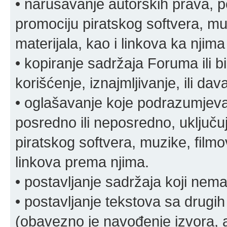
• narušavanje autorskih prava, p
promociju piratskog softvera, muz
materijala, kao i linkova ka njima
• kopiranje sadržaja Foruma ili b
korišćenje, iznajmljivanje, ili da
• oglašavanje koje podrazumjeva
posredno ili neposredno, uključuj
piratskog softvera, muzike, filmov
linkova prema njima.
• postavljanje sadržaja koji nema
• postavljanje tekstova sa drugi
(obavezno je navođenje izvora, au