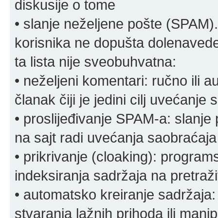
diskusije o tome
• slanje neželjene pošte (SPAM).
korisnika ne dopušta dolenavede
ta lista nije sveobuhvatna:
• neželjeni komentari: ručno ili 
članak čiji je jedini cilj uvećanje
• proslijeđivanje SPAM-a: slanj
na sajt radi uvećanja saobraćaja 
• prikrivanje (cloaking): program
indeksiranja sadržaja na pretraživ
• automatsko kreiranje sadržaja:
stvaranja lažnih prihoda ili mani