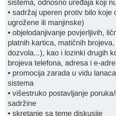
sistema, odnosno uređaja koji n
• sadržaj uperen protiv bilo koje 
ugrožene ili manjinske)
• objelodanjivanje povjerljivih, lič
platnih kartica, matičnih brojeva,
dozvola...), kao i lozinki drugih 
brojeva telefona, adresa i e-adr
• promocija zarada u vidu lanaca 
sistema
• višestruko postavljanje poruka/
sadržine
• skretanje sa teme diskusije