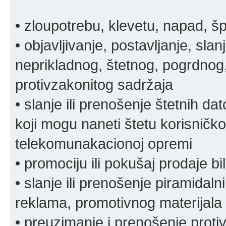
• zloupotrebu, klevetu, napad, š
• objavljivanje, postavljanje, slan
neprikladnog, štetnog, pogrdnog, 
protivzakonitog sadržaja
• slanje ili prenošenje štetnih da
koji mogu naneti štetu korisničko
telekomunakacionoj opremi
• promociju ili pokušaj prodaje bi
• slanje ili prenošenje piramidal
reklama, promotivnog materijala 
• preuzimanje i prenošenje proti