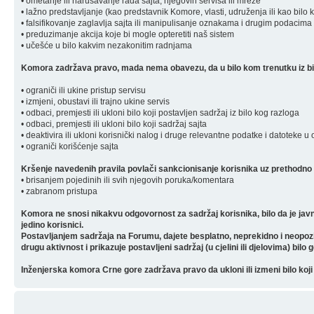
• ometanje ili narušavanje rada sajta, njegovih servisa ili mreže
• lažno predstavljanje (kao predstavnik Komore, vlasti, udruženja ili kao bilo 
• falsifikovanje zaglavlja sajta ili manipulisanje oznakama i drugim podacima 
• preduzimanje akcija koje bi mogle opteretiti naš sistem
• učešće u bilo kakvim nezakonitim radnjama
Komora zadržava pravo, mada nema obavezu, da u bilo kom trenutku iz bilo
• ograniči ili ukine pristup servisu
• izmjeni, obustavi ili trajno ukine servis
• odbaci, premjesti ili ukloni bilo koji postavljen sadržaj iz bilo kog razloga
• odbaci, premjesti ili ukloni bilo koji sadržaj sajta
• deaktivira ili ukloni korisnički nalog i druge relevantne podatke i datoteke u
• ograniči korišćenje sajta
Kršenje navedenih pravila povlači sankcionisanje korisnika uz prethodno 
• brisanjem pojedinih ili svih njegovih poruka/komentara
• zabranom pristupa
Komora ne snosi nikakvu odgovornost za sadržaj korisnika, bilo da je javn
jedino korisnici.
Postavljanjem sadržaja na Forumu, dajete besplatno, neprekidno i neopozivo 
drugu aktivnost i prikazuje postavljeni sadržaj (u cjelini ili djelovima) bilo 
Inženjerska komora Crne gore zadržava pravo da ukloni ili izmeni bilo koji 