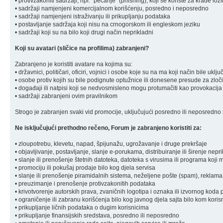
• protivzakoniti sadržaji, npr. "pecanje" (phishing), koji se koriste za krađe loz
• sadržaji namjenjeni komercijalnom korišćenju, posredno i neposredno
• sadržaji namjenjeni istraživanju ili prikupljanju podataka
• postavljanje sadržaja koji nisu na crnogorskom ili engleskom jeziku
• sadržaji koji su na bilo koji drugi način neprikladni
Koji su avatari (sličice na profilima) zabranjeni?
Zabranjeno je koristiti avatare na kojima su:
• državnici, političari, oficiri, vojnici i osobe koje su na ma koji način bile u
• osobe protiv kojih su bile podignute optužnice ili donesene presude za zloč
• događaji ili natpisi koji se nedvosmisleno mogu protumačiti kao provokacija
• sadržaji zabranjeni ovim pravilnikom
Strogo je zabranjen svaki vid promocije, uključujući posredno ili neposredno r
Ne isključujući prethodno rečeno, Forum je zabranjeno koristiti za:
• zloupotrebu, klevetu, napad, špijunažu, ugrožavanje i druge prekršaje
• objavljivanje, postavljanje, slanje e-porukama, distribuiranje ili širenje ne
• slanje ili prenošenje štetnih datoteka, datoteka s virusima ili programa koj
• promociju ili pokušaj prodaje bilo kog djela servisa
• slanje ili prenošenje piramidalnih sistema, neželjene pošte (spam), reklama
• preuzimanje i prenošenje protivzakonitih podataka
• krivotvorenje autorskih prava, zvaničnih logotipa i oznaka ili izvornog koda 
• ograničenje ili zabranu korišćenja bilo kog javnog djela sajta bilo kom koris
• prikupljanje ličnih podataka o dugim korisnicima
• prikupljanje finansijskih sredstava, posredno ili neposredno