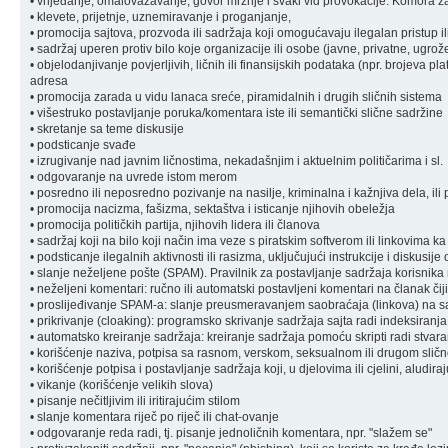
• vrijeđanje, omalovažavanje, govor mržnje i svaki vid provokacije: Komora zad
• klevete, prijetnje, uznemiravanje i proganjanje,
• promocija sajtova, prozvoda ili sadržaja koji omogućavaju ilegalan pristup il
• sadržaj uperen protiv bilo koje organizacije ili osobe (javne, privatne, ugrož
• objelodanjivanje povjerljivih, ličnih ili finansijskih podataka (npr. brojeva pl
adresa
• promocija zarada u vidu lanaca sreće, piramidalnih i drugih sličnih sistema
• višestruko postavljanje poruka/komentara iste ili semantički slične sadržine
• skretanje sa teme diskusije
• podsticanje svađe
• izrugivanje nad javnim ličnostima, nekadašnjim i aktuelnim političarima i sl.
• odgovaranje na uvrede istom merom
• posredno ili neposredno pozivanje na nasilje, kriminalna i kažnjiva dela, ili 
• promocija nacizma, fašizma, sektaštva i isticanje njihovih obeležja
• promocija političkih partija, njihovih lidera ili članova
• sadržaj koji na bilo koji način ima veze s piratskim softverom ili linkovima k
• podsticanje ilegalnih aktivnosti ili rasizma, uključujući instrukcije i diskusije
• slanje neželjene pošte (SPAM). Pravilnik za postavljanje sadržaja korisnik
• neželjeni komentari: ručno ili automatski postavljeni komentari na članak čiji
• proslijeđivanje SPAM-a: slanje preusmeravanjem saobraćaja (linkova) na sa
• prikrivanje (cloaking): programsko skrivanje sadržaja sajta radi indeksiranja
• automatsko kreiranje sadržaja: kreiranje sadržaja pomoću skripti radi stvara
• korišćenje naziva, potpisa sa rasnom, verskom, seksualnom ili drugom sli
• korišćenje potpisa i postavljanje sadržaja koji, u djelovima ili cjelini, aludi
• vikanje (korišćenje velikih slova)
• pisanje nečitljivim ili iritirajućim stilom
• slanje komentara riječ po riječ ili chat-ovanje
• odgovaranje reda radi, tj. pisanje jednoličnih komentara, npr. "slažem se"