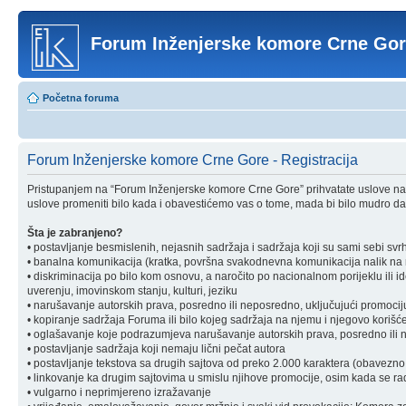
Forum Inženjerske komore Crne Go
Početna foruma
Forum Inženjerske komore Crne Gore - Registracija
Pristupanjem na “Forum Inženjerske komore Crne Gore” prihvatate uslove nav
uslove promeniti bilo kada i obavestićemo vas o tome, mada bi bilo mudro da 
Šta je zabranjeno?
• postavljanje besmislenih, nejasnih sadržaja i sadržaja koji su sami sebi svr
• banalna komunikacija (kratka, površna svakodnevna komunikacija nalik na ra
• diskriminacija po bilo kom osnovu, a naročito po nacionalnom porijeklu ili ident
uverenju, imovinskom stanju, kulturi, jeziku
• narušavanje autorskih prava, posredno ili neposredno, uključujući promociju 
• kopiranje sadržaja Foruma ili bilo kojeg sadržaja na njemu i njegovo korišćen
• oglašavanje koje podrazumjeva narušavanje autorskih prava, posredno ili nep
• postavljanje sadržaja koji nemaju lični pečat autora
• postavljanje tekstova sa drugih sajtova od preko 2.000 karaktera (obavezno 
• linkovanje ka drugim sajtovima u smislu njihove promocije, osim kada se rad
• vulgarno i neprimjereno izražavanje