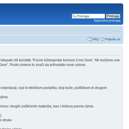
Napredna pretraga
FAQ
Prijavite se
stupate i/ili koristite “Forum Inženjerske komore Crne Gore”. Mi možemo ove
Gore”. Posle izmena to znači da prihvatate nove uslove.
rijentaciji, rasi ili etničkom porijeklu, boji kože, političkom ili drugom
 njima
ova i drugih zaštićenih materijla, kao i linkova prema njima.
)
a struku