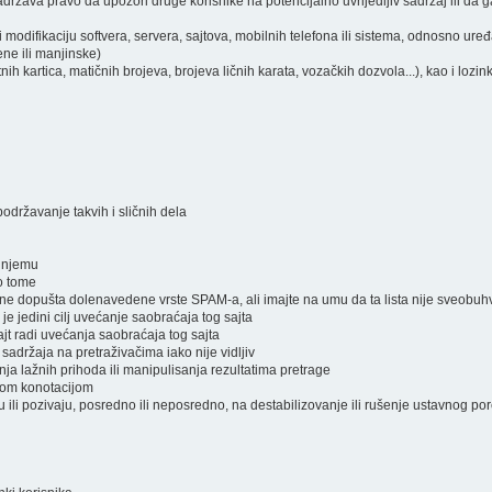
ržava pravo da upozori druge korisnike na potencijalno uvrijedljiv sadržaj ili da ga
i modifikaciju softvera, servera, sajtova, mobilnih telefona ili sistema, odnosno ure
ene ili manjinske)
atnih kartica, matičnih brojeva, brojeva ličnih karata, vozačkih dozvola...), kao i lozi
podržavanje takvih i sličnih dela
a njemu
 o tome
a ne dopušta dolenavedene vrste SPAM-a, ali imajte na umu da ta lista nije sveobuh
 je jedini cilj uvećanje saobraćaja tog sajta
jt radi uvećanja saobraćaja tog sajta
 sadržaja na pretraživačima iako nije vidljiv
nja lažnih prihoda ili manipulisanja rezultatima pretrage
čnom konotacijom
raju ili pozivaju, posredno ili neposredno, na destabilizovanje ili rušenje ustavnog po