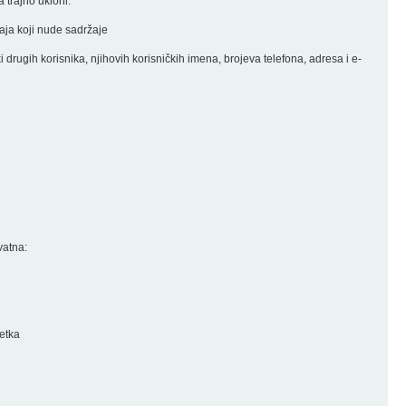
 trajno ukloni.
đaja koji nude sadržaje
nki drugih korisnika, njihovih korisničkih imena, brojeva telefona, adresa i e-
vatna:
retka