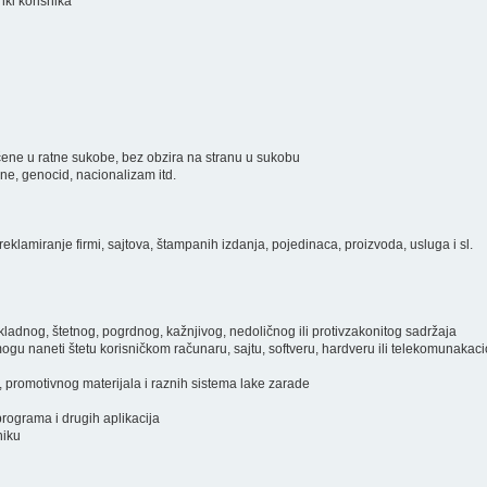
inki korisnika
ključene u ratne sukobe, bez obzira na stranu u sukobu
ine, genocid, nacionalizam itd.
eklamiranje firmi, sajtova, štampanih izdanja, pojedinaca, proizvoda, usluga i sl.
prikladnog, štetnog, pogrdnog, kažnjivog, nedoličnog ili protivzakonitog sadržaja
i mogu naneti štetu korisničkom računaru, sajtu, softveru, hardveru ili telekomunakac
, promotivnog materijala i raznih sistema lake zarade
programa i drugih aplikacija
niku