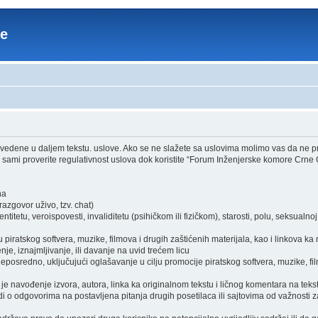
re
edene u daljem tekstu. uslove. Ako se ne slažete sa uslovima molimo vas da ne pri
sami proverite regulativnost uslova dok koristite “Forum Inženjerske komore Crne 
ha
zgovor uživo, tzv. chat)
itetu, veroispovesti, invaliditetu (psihičkom ili fizičkom), starosti, polu, seksualnoj o
piratskog softvera, muzike, filmova i drugih zaštićenih materijala, kao i linkova ka
je, iznajmljivanje, ili davanje na uvid trećem licu
osredno, uključujući oglašavanje u cilju promocije piratskog softvera, muzike, film
je navođenje izvora, autora, linka ka originalnom tekstu i ličnog komentara na tekst
i o odgovorima na postavljena pitanja drugih posetilaca ili sajtovima od važnosti z