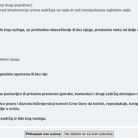
koji drugi pojedinac)
radi krivotvorenja izvora sadržaja na sajtu ili radi manipulisanja izgledom sajta
 kog razloga, uz prethodno obaveštenje ili bez njega, preduzme neku od dolje 
 okviru njega
poslatu opomenu ili bez nje:
o postavljen ili privatno prenesen (poruke, komentari i drugi sadržaj dostupan
pravo i dozvolu Inženjerskoj komori Crne Gore da koristi, reprodukuje, koriguje, 
gdje u svetu.
sadržaj iz bilo kog razloga.