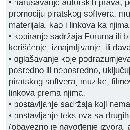
• narušavanje autorskih prava, p
promociju piratskog softvera, muz
materijala, kao i linkova ka njima
• kopiranje sadržaja Foruma ili b
korišćenje, iznajmljivanje, ili da
• oglašavanje koje podrazumjeva
posredno ili neposredno, uključuj
piratskog softvera, muzike, filmov
linkova prema njima.
• postavljanje sadržaja koji nema
• postavljanje tekstova sa drugi
(obavezno je navođenje izvora, au