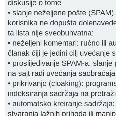
diskusije o tome
• slanje neželjene pošte (SPAM).
korisnika ne dopušta dolenavede
ta lista nije sveobuhvatna:
• neželjeni komentari: ručno ili 
članak čiji je jedini cilj uvećanje
• proslijeđivanje SPAM-a: slanj
na sajt radi uvećanja saobraćaja 
• prikrivanje (cloaking): program
indeksiranja sadržaja na pretraživ
• automatsko kreiranje sadržaja:
stvaranja lažnih prihoda ili mani