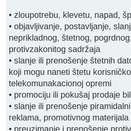
• zloupotrebu, klevetu, napad, š
• objavljivanje, postavljanje, slan
neprikladnog, štetnog, pogrdnog, 
protivzakonitog sadržaja
• slanje ili prenošenje štetnih da
koji mogu naneti štetu korisničko
telekomunakacionoj opremi
• promociju ili pokušaj prodaje bi
• slanje ili prenošenje piramidal
reklama, promotivnog materijala 
• preuzimanje i prenošenje proti