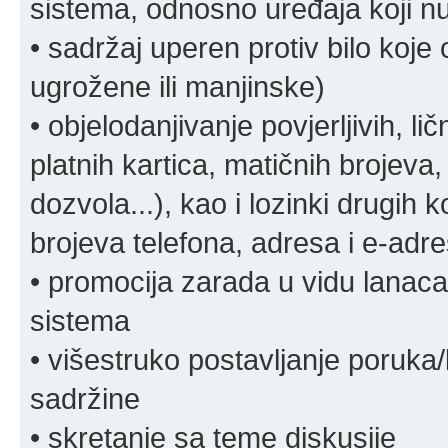
sistema, odnosno uređaja koji n
• sadržaj uperen protiv bilo koje 
ugrožene ili manjinske)
• objelodanjivanje povjerljivih, lič
platnih kartica, matičnih brojeva,
dozvola...), kao i lozinki drugih 
brojeva telefona, adresa i e-adr
• promocija zarada u vidu lanaca 
sistema
• višestruko postavljanje poruka/
sadržine
• skretanje sa teme diskusije