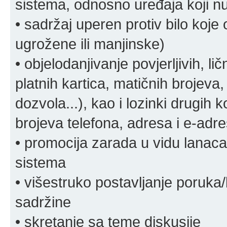
sistema, odnosno uređaja koji n
• sadržaj uperen protiv bilo koje 
ugrožene ili manjinske)
• objelodanjivanje povjerljivih, lič
platnih kartica, matičnih brojeva,
dozvola...), kao i lozinki drugih 
brojeva telefona, adresa i e-adr
• promocija zarada u vidu lanaca 
sistema
• višestruko postavljanje poruka/
sadržine
• skretanje sa teme diskusije