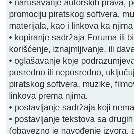
• narušavanje autorskih prava, p
promociju piratskog softvera, muz
materijala, kao i linkova ka njima
• kopiranje sadržaja Foruma ili b
korišćenje, iznajmljivanje, ili da
• oglašavanje koje podrazumjeva
posredno ili neposredno, uključuj
piratskog softvera, muzike, filmov
linkova prema njima.
• postavljanje sadržaja koji nema
• postavljanje tekstova sa drugi
(obavezno je navođenje izvora, au