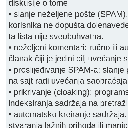
diskusije o tome
• slanje neželjene pošte (SPAM).
korisnika ne dopušta dolenavede
ta lista nije sveobuhvatna:
• neželjeni komentari: ručno ili 
članak čiji je jedini cilj uvećanje
• proslijeđivanje SPAM-a: slanj
na sajt radi uvećanja saobraćaja 
• prikrivanje (cloaking): program
indeksiranja sadržaja na pretraživ
• automatsko kreiranje sadržaja:
stvaranja lažnih prihoda ili mani