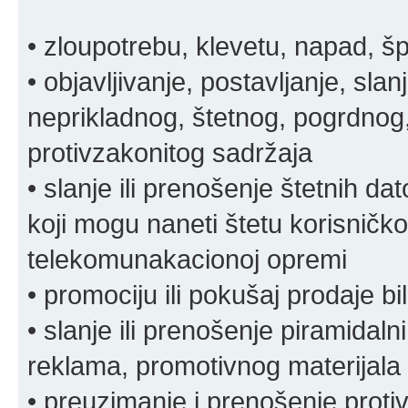
• zloupotrebu, klevetu, napad, š
• objavljivanje, postavljanje, slan
neprikladnog, štetnog, pogrdnog, 
protivzakonitog sadržaja
• slanje ili prenošenje štetnih da
koji mogu naneti štetu korisničko
telekomunakacionoj opremi
• promociju ili pokušaj prodaje bi
• slanje ili prenošenje piramidal
reklama, promotivnog materijala 
• preuzimanje i prenošenje proti