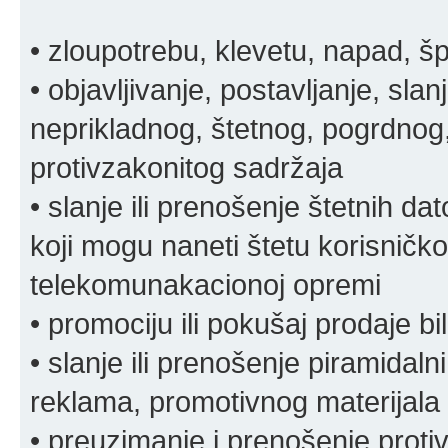
• zloupotrebu, klevetu, napad, š
• objavljivanje, postavljanje, slan
neprikladnog, štetnog, pogrdnog, 
protivzakonitog sadržaja
• slanje ili prenošenje štetnih da
koji mogu naneti štetu korisničko
telekomunakacionoj opremi
• promociju ili pokušaj prodaje bi
• slanje ili prenošenje piramidal
reklama, promotivnog materijala 
• preuzimanje i prenošenje proti