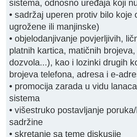
sistema, odnosno uređaja koji n
• sadržaj uperen protiv bilo koje 
ugrožene ili manjinske)
• objelodanjivanje povjerljivih, lič
platnih kartica, matičnih brojeva,
dozvola...), kao i lozinki drugih 
brojeva telefona, adresa i e-adr
• promocija zarada u vidu lanaca 
sistema
• višestruko postavljanje poruka/
sadržine
• skretanje sa teme diskusije