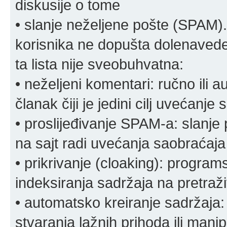
diskusije o tome
• slanje neželjene pošte (SPAM).
korisnika ne dopušta dolenavede
ta lista nije sveobuhvatna:
• neželjeni komentari: ručno ili 
članak čiji je jedini cilj uvećanje
• proslijeđivanje SPAM-a: slanj
na sajt radi uvećanja saobraćaja 
• prikrivanje (cloaking): program
indeksiranja sadržaja na pretraživ
• automatsko kreiranje sadržaja:
stvaranja lažnih prihoda ili mani