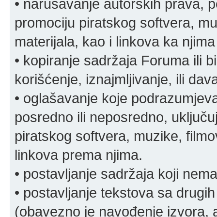
• narušavanje autorskih prava, p
promociju piratskog softvera, muz
materijala, kao i linkova ka njima
• kopiranje sadržaja Foruma ili b
korišćenje, iznajmljivanje, ili da
• oglašavanje koje podrazumjeva
posredno ili neposredno, uključuj
piratskog softvera, muzike, filmov
linkova prema njima.
• postavljanje sadržaja koji nema
• postavljanje tekstova sa drugi
(obavezno je navođenje izvora, au