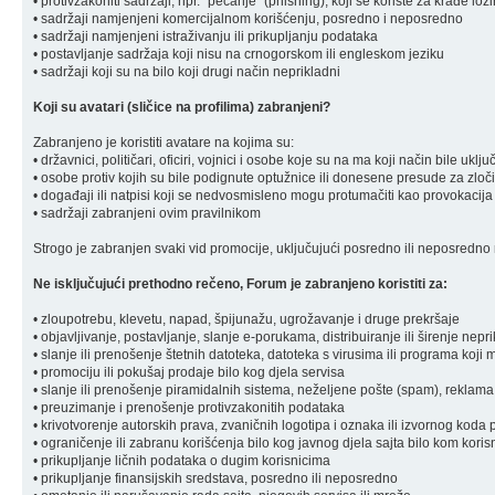
• protivzakoniti sadržaji, npr. "pecanje" (phishing), koji se koriste za krađe loz
• sadržaji namjenjeni komercijalnom korišćenju, posredno i neposredno
• sadržaji namjenjeni istraživanju ili prikupljanju podataka
• postavljanje sadržaja koji nisu na crnogorskom ili engleskom jeziku
• sadržaji koji su na bilo koji drugi način neprikladni
Koji su avatari (sličice na profilima) zabranjeni?
Zabranjeno je koristiti avatare na kojima su:
• državnici, političari, oficiri, vojnici i osobe koje su na ma koji način bile u
• osobe protiv kojih su bile podignute optužnice ili donesene presude za zloč
• događaji ili natpisi koji se nedvosmisleno mogu protumačiti kao provokacija
• sadržaji zabranjeni ovim pravilnikom
Strogo je zabranjen svaki vid promocije, uključujući posredno ili neposredno r
Ne isključujući prethodno rečeno, Forum je zabranjeno koristiti za:
• zloupotrebu, klevetu, napad, špijunažu, ugrožavanje i druge prekršaje
• objavljivanje, postavljanje, slanje e-porukama, distribuiranje ili širenje ne
• slanje ili prenošenje štetnih datoteka, datoteka s virusima ili programa koj
• promociju ili pokušaj prodaje bilo kog djela servisa
• slanje ili prenošenje piramidalnih sistema, neželjene pošte (spam), reklama
• preuzimanje i prenošenje protivzakonitih podataka
• krivotvorenje autorskih prava, zvaničnih logotipa i oznaka ili izvornog koda 
• ograničenje ili zabranu korišćenja bilo kog javnog djela sajta bilo kom koris
• prikupljanje ličnih podataka o dugim korisnicima
• prikupljanje finansijskih sredstava, posredno ili neposredno