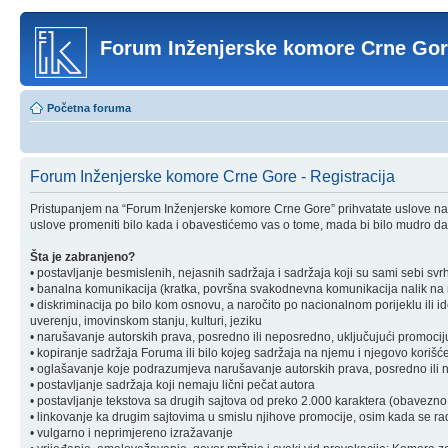
Forum Inženjerske komore Crne Go
Početna foruma
Forum Inženjerske komore Crne Gore - Registracija
Pristupanjem na “Forum Inženjerske komore Crne Gore” prihvatate uslove nav
uslove promeniti bilo kada i obavestićemo vas o tome, mada bi bilo mudro da 
Šta je zabranjeno?
• postavljanje besmislenih, nejasnih sadržaja i sadržaja koji su sami sebi svr
• banalna komunikacija (kratka, površna svakodnevna komunikacija nalik na ra
• diskriminacija po bilo kom osnovu, a naročito po nacionalnom porijeklu ili ident
uverenju, imovinskom stanju, kulturi, jeziku
• narušavanje autorskih prava, posredno ili neposredno, uključujući promociju 
• kopiranje sadržaja Foruma ili bilo kojeg sadržaja na njemu i njegovo korišćen
• oglašavanje koje podrazumjeva narušavanje autorskih prava, posredno ili nep
• postavljanje sadržaja koji nemaju lični pečat autora
• postavljanje tekstova sa drugih sajtova od preko 2.000 karaktera (obavezno 
• linkovanje ka drugim sajtovima u smislu njihove promocije, osim kada se rad
• vulgarno i neprimjereno izražavanje