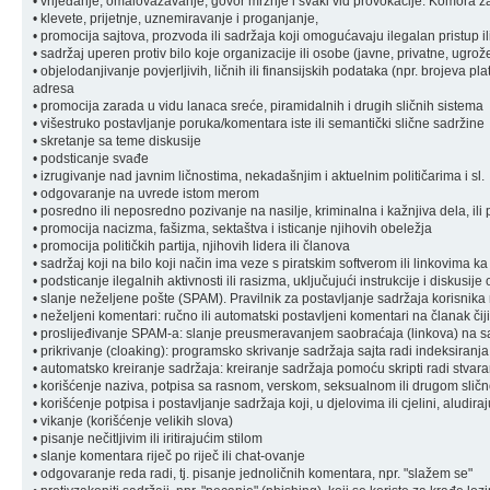
• vrijeđanje, omalovažavanje, govor mržnje i svaki vid provokacije: Komora zad
• klevete, prijetnje, uznemiravanje i proganjanje,
• promocija sajtova, prozvoda ili sadržaja koji omogućavaju ilegalan pristup il
• sadržaj uperen protiv bilo koje organizacije ili osobe (javne, privatne, ugrož
• objelodanjivanje povjerljivih, ličnih ili finansijskih podataka (npr. brojeva pl
adresa
• promocija zarada u vidu lanaca sreće, piramidalnih i drugih sličnih sistema
• višestruko postavljanje poruka/komentara iste ili semantički slične sadržine
• skretanje sa teme diskusije
• podsticanje svađe
• izrugivanje nad javnim ličnostima, nekadašnjim i aktuelnim političarima i sl.
• odgovaranje na uvrede istom merom
• posredno ili neposredno pozivanje na nasilje, kriminalna i kažnjiva dela, ili 
• promocija nacizma, fašizma, sektaštva i isticanje njihovih obeležja
• promocija političkih partija, njihovih lidera ili članova
• sadržaj koji na bilo koji način ima veze s piratskim softverom ili linkovima k
• podsticanje ilegalnih aktivnosti ili rasizma, uključujući instrukcije i diskusije
• slanje neželjene pošte (SPAM). Pravilnik za postavljanje sadržaja korisnik
• neželjeni komentari: ručno ili automatski postavljeni komentari na članak čiji
• proslijeđivanje SPAM-a: slanje preusmeravanjem saobraćaja (linkova) na sa
• prikrivanje (cloaking): programsko skrivanje sadržaja sajta radi indeksiranja
• automatsko kreiranje sadržaja: kreiranje sadržaja pomoću skripti radi stvara
• korišćenje naziva, potpisa sa rasnom, verskom, seksualnom ili drugom sli
• korišćenje potpisa i postavljanje sadržaja koji, u djelovima ili cjelini, aludi
• vikanje (korišćenje velikih slova)
• pisanje nečitljivim ili iritirajućim stilom
• slanje komentara riječ po riječ ili chat-ovanje
• odgovaranje reda radi, tj. pisanje jednoličnih komentara, npr. "slažem se"