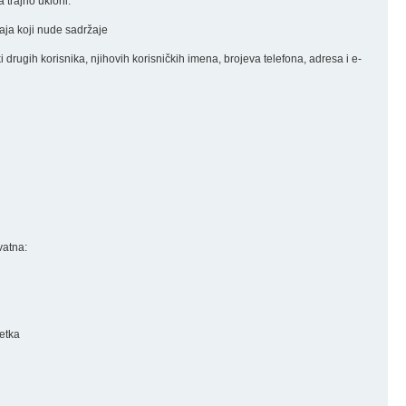
 trajno ukloni.
đaja koji nude sadržaje
nki drugih korisnika, njihovih korisničkih imena, brojeva telefona, adresa i e-
vatna:
retka