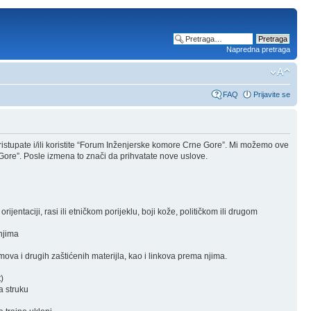
Napredna pretraga
FAQ
Prijavite se
stupate i/ili koristite “Forum Inženjerske komore Crne Gore”. Mi možemo ove
Gore”. Posle izmena to znači da prihvatate nove uslove.
rijentaciji, rasi ili etničkom porijeklu, boji kože, političkom ili drugom
 njima
ova i drugih zaštićenih materijla, kao i linkova prema njima.
)
a struku