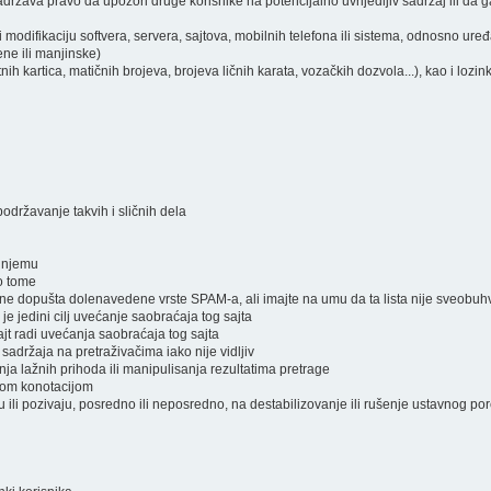
ržava pravo da upozori druge korisnike na potencijalno uvrijedljiv sadržaj ili da ga
i modifikaciju softvera, servera, sajtova, mobilnih telefona ili sistema, odnosno ure
ene ili manjinske)
atnih kartica, matičnih brojeva, brojeva ličnih karata, vozačkih dozvola...), kao i lozi
podržavanje takvih i sličnih dela
a njemu
 o tome
a ne dopušta dolenavedene vrste SPAM-a, ali imajte na umu da ta lista nije sveobuh
 je jedini cilj uvećanje saobraćaja tog sajta
jt radi uvećanja saobraćaja tog sajta
 sadržaja na pretraživačima iako nije vidljiv
nja lažnih prihoda ili manipulisanja rezultatima pretrage
čnom konotacijom
raju ili pozivaju, posredno ili neposredno, na destabilizovanje ili rušenje ustavnog po