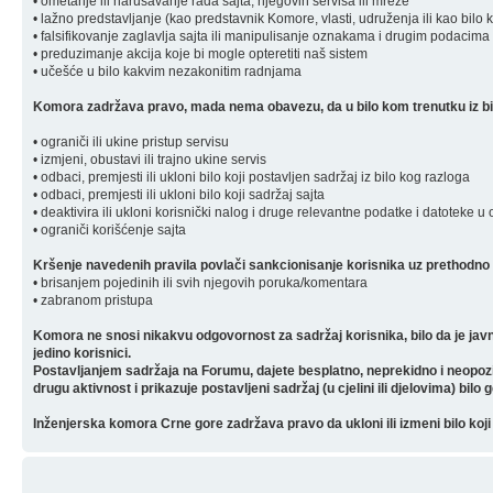
• ometanje ili narušavanje rada sajta, njegovih servisa ili mreže
• lažno predstavljanje (kao predstavnik Komore, vlasti, udruženja ili kao bilo 
• falsifikovanje zaglavlja sajta ili manipulisanje oznakama i drugim podacima 
• preduzimanje akcija koje bi mogle opteretiti naš sistem
• učešće u bilo kakvim nezakonitim radnjama
Komora zadržava pravo, mada nema obavezu, da u bilo kom trenutku iz bilo
• ograniči ili ukine pristup servisu
• izmjeni, obustavi ili trajno ukine servis
• odbaci, premjesti ili ukloni bilo koji postavljen sadržaj iz bilo kog razloga
• odbaci, premjesti ili ukloni bilo koji sadržaj sajta
• deaktivira ili ukloni korisnički nalog i druge relevantne podatke i datoteke u
• ograniči korišćenje sajta
Kršenje navedenih pravila povlači sankcionisanje korisnika uz prethodno 
• brisanjem pojedinih ili svih njegovih poruka/komentara
• zabranom pristupa
Komora ne snosi nikakvu odgovornost za sadržaj korisnika, bilo da je javn
jedino korisnici.
Postavljanjem sadržaja na Forumu, dajete besplatno, neprekidno i neopozivo 
drugu aktivnost i prikazuje postavljeni sadržaj (u cjelini ili djelovima) bilo 
Inženjerska komora Crne gore zadržava pravo da ukloni ili izmeni bilo koji 