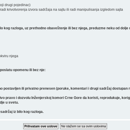
koji drugi pojedinac)
radi krivotvorenja izvora sadržaja na sajtu ili radi manipulisanja izgledom sajta
 kog razloga, uz prethodno obaveštenje ili bez njega, preduzme neku od dolje 
 okviru njega
poslatu opomenu ili bez nje:
o postavljen ili privatno prenesen (poruke, komentari i drugi sadržaj dostupan
pravo i dozvolu Inženjerskoj komori Crne Gore da koristi, reprodukuje, koriguje, 
gdje u svetu.
sadržaj iz bilo kog razloga.