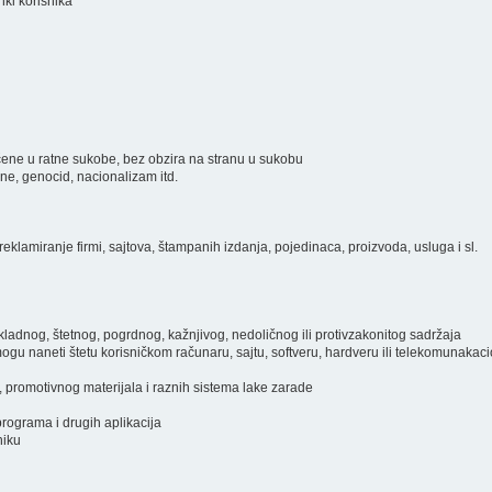
inki korisnika
ključene u ratne sukobe, bez obzira na stranu u sukobu
ine, genocid, nacionalizam itd.
eklamiranje firmi, sajtova, štampanih izdanja, pojedinaca, proizvoda, usluga i sl.
prikladnog, štetnog, pogrdnog, kažnjivog, nedoličnog ili protivzakonitog sadržaja
i mogu naneti štetu korisničkom računaru, sajtu, softveru, hardveru ili telekomunakac
, promotivnog materijala i raznih sistema lake zarade
programa i drugih aplikacija
niku