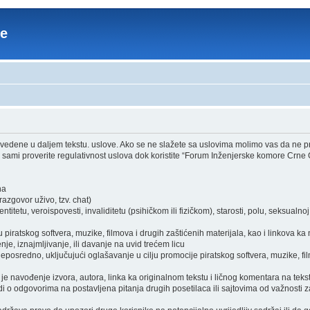
re
edene u daljem tekstu. uslove. Ako se ne slažete sa uslovima molimo vas da ne pri
sami proverite regulativnost uslova dok koristite “Forum Inženjerske komore Crne 
ha
zgovor uživo, tzv. chat)
itetu, veroispovesti, invaliditetu (psihičkom ili fizičkom), starosti, polu, seksualnoj o
piratskog softvera, muzike, filmova i drugih zaštićenih materijala, kao i linkova ka
je, iznajmljivanje, ili davanje na uvid trećem licu
osredno, uključujući oglašavanje u cilju promocije piratskog softvera, muzike, film
je navođenje izvora, autora, linka ka originalnom tekstu i ličnog komentara na tekst
i o odgovorima na postavljena pitanja drugih posetilaca ili sajtovima od važnosti z