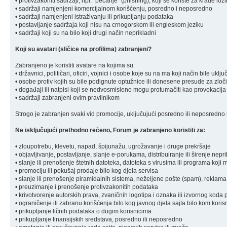
• protivzakoniti sadržaji, npr. "pecanje" (phishing), koji se koriste za krađe loz
• sadržaji namjenjeni komercijalnom korišćenju, posredno i neposredno
• sadržaji namjenjeni istraživanju ili prikupljanju podataka
• postavljanje sadržaja koji nisu na crnogorskom ili engleskom jeziku
• sadržaji koji su na bilo koji drugi način neprikladni
Koji su avatari (sličice na profilima) zabranjeni?
Zabranjeno je koristiti avatare na kojima su:
• državnici, političari, oficiri, vojnici i osobe koje su na ma koji način bile u
• osobe protiv kojih su bile podignute optužnice ili donesene presude za zloč
• događaji ili natpisi koji se nedvosmisleno mogu protumačiti kao provokacija
• sadržaji zabranjeni ovim pravilnikom
Strogo je zabranjen svaki vid promocije, uključujući posredno ili neposredno r
Ne isključujući prethodno rečeno, Forum je zabranjeno koristiti za:
• zloupotrebu, klevetu, napad, špijunažu, ugrožavanje i druge prekršaje
• objavljivanje, postavljanje, slanje e-porukama, distribuiranje ili širenje ne
• slanje ili prenošenje štetnih datoteka, datoteka s virusima ili programa koj
• promociju ili pokušaj prodaje bilo kog djela servisa
• slanje ili prenošenje piramidalnih sistema, neželjene pošte (spam), reklama
• preuzimanje i prenošenje protivzakonitih podataka
• krivotvorenje autorskih prava, zvaničnih logotipa i oznaka ili izvornog koda 
• ograničenje ili zabranu korišćenja bilo kog javnog djela sajta bilo kom koris
• prikupljanje ličnih podataka o dugim korisnicima
• prikupljanje finansijskih sredstava, posredno ili neposredno