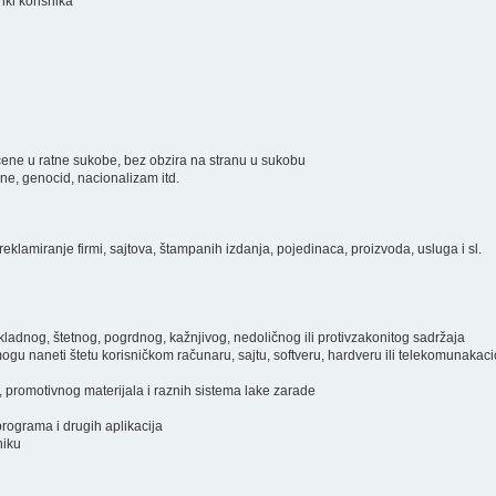
inki korisnika
ključene u ratne sukobe, bez obzira na stranu u sukobu
ine, genocid, nacionalizam itd.
eklamiranje firmi, sajtova, štampanih izdanja, pojedinaca, proizvoda, usluga i sl.
prikladnog, štetnog, pogrdnog, kažnjivog, nedoličnog ili protivzakonitog sadržaja
i mogu naneti štetu korisničkom računaru, sajtu, softveru, hardveru ili telekomunakac
, promotivnog materijala i raznih sistema lake zarade
programa i drugih aplikacija
niku