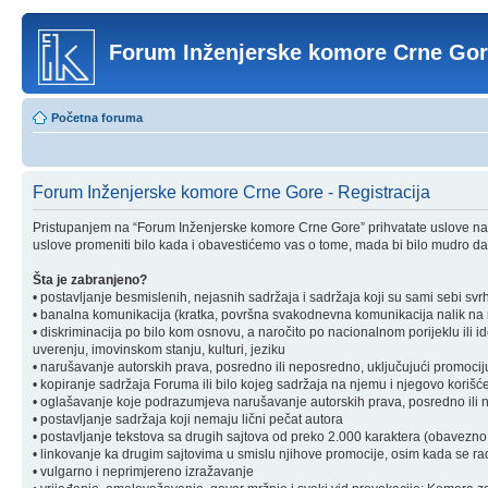
Forum Inženjerske komore Crne Go
Početna foruma
Forum Inženjerske komore Crne Gore - Registracija
Pristupanjem na “Forum Inženjerske komore Crne Gore” prihvatate uslove nav
uslove promeniti bilo kada i obavestićemo vas o tome, mada bi bilo mudro da 
Šta je zabranjeno?
• postavljanje besmislenih, nejasnih sadržaja i sadržaja koji su sami sebi svr
• banalna komunikacija (kratka, površna svakodnevna komunikacija nalik na ra
• diskriminacija po bilo kom osnovu, a naročito po nacionalnom porijeklu ili ident
uverenju, imovinskom stanju, kulturi, jeziku
• narušavanje autorskih prava, posredno ili neposredno, uključujući promociju 
• kopiranje sadržaja Foruma ili bilo kojeg sadržaja na njemu i njegovo korišćen
• oglašavanje koje podrazumjeva narušavanje autorskih prava, posredno ili nep
• postavljanje sadržaja koji nemaju lični pečat autora
• postavljanje tekstova sa drugih sajtova od preko 2.000 karaktera (obavezno 
• linkovanje ka drugim sajtovima u smislu njihove promocije, osim kada se rad
• vulgarno i neprimjereno izražavanje