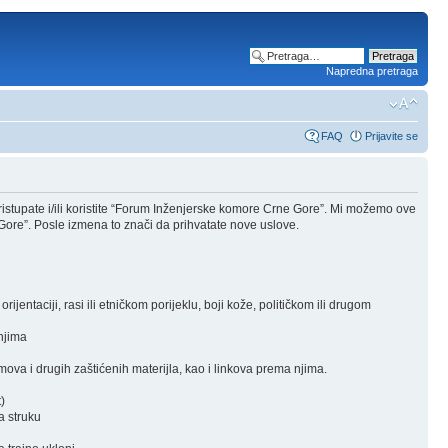
Napredna pretraga
FAQ
Prijavite se
stupate i/ili koristite “Forum Inženjerske komore Crne Gore”. Mi možemo ove
Gore”. Posle izmena to znači da prihvatate nove uslove.
rijentaciji, rasi ili etničkom porijeklu, boji kože, političkom ili drugom
 njima
ova i drugih zaštićenih materijla, kao i linkova prema njima.
)
a struku