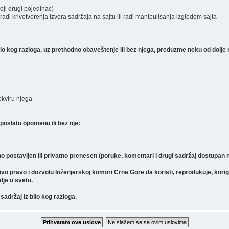
koji drugi pojedinac)
radi krivotvorenja izvora sadržaja na sajtu ili radi manipulisanja izgledom sajta
 kog razloga, uz prethodno obaveštenje ili bez njega, preduzme neku od dolje 
 okviru njega
poslatu opomenu ili bez nje:
o postavljen ili privatno prenesen (poruke, komentari i drugi sadržaj dostupan
pravo i dozvolu Inženjerskoj komori Crne Gore da koristi, reprodukuje, koriguje, 
gdje u svetu.
sadržaj iz bilo kog razloga.