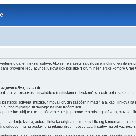
re
edene u daljem tekstu. uslove. Ako se ne slažete sa uslovima molimo vas da ne pri
sami proverite regulativnost uslova dok koristite “Forum Inženjerske komore Crne 
ha
zgovor uživo, tzv. chat)
itetu, veroispovesti, invaliditetu (psihičkom ili fizičkom), starosti, polu, seksualnoj o
piratskog softvera, muzike, filmova i drugih zaštićenih materijala, kao i linkova ka
je, iznajmljivanje, ili davanje na uvid trećem licu
osredno, uključujući oglašavanje u cilju promocije piratskog softvera, muzike, film
je navođenje izvora, autora, linka ka originalnom tekstu i ličnog komentara na tekst
i o odgovorima na postavljena pitanja drugih posetilaca ili sajtovima od važnosti z