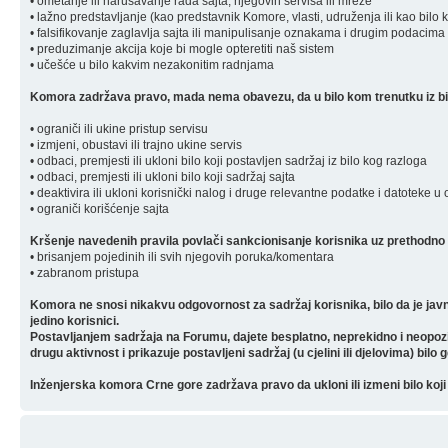
• ometanje ili narušavanje rada sajta, njegovih servisa ili mreže
• lažno predstavljanje (kao predstavnik Komore, vlasti, udruženja ili kao bilo 
• falsifikovanje zaglavlja sajta ili manipulisanje oznakama i drugim podacima 
• preduzimanje akcija koje bi mogle opteretiti naš sistem
• učešće u bilo kakvim nezakonitim radnjama
Komora zadržava pravo, mada nema obavezu, da u bilo kom trenutku iz bilo
• ograniči ili ukine pristup servisu
• izmjeni, obustavi ili trajno ukine servis
• odbaci, premjesti ili ukloni bilo koji postavljen sadržaj iz bilo kog razloga
• odbaci, premjesti ili ukloni bilo koji sadržaj sajta
• deaktivira ili ukloni korisnički nalog i druge relevantne podatke i datoteke u
• ograniči korišćenje sajta
Kršenje navedenih pravila povlači sankcionisanje korisnika uz prethodno 
• brisanjem pojedinih ili svih njegovih poruka/komentara
• zabranom pristupa
Komora ne snosi nikakvu odgovornost za sadržaj korisnika, bilo da je javn
jedino korisnici.
Postavljanjem sadržaja na Forumu, dajete besplatno, neprekidno i neopozivo 
drugu aktivnost i prikazuje postavljeni sadržaj (u cjelini ili djelovima) bilo 
Inženjerska komora Crne gore zadržava pravo da ukloni ili izmeni bilo koji 