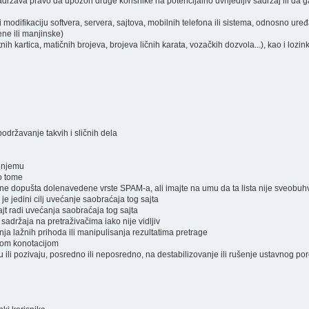
ržava pravo da upozori druge korisnike na potencijalno uvrijedljiv sadržaj ili da ga
i modifikaciju softvera, servera, sajtova, mobilnih telefona ili sistema, odnosno ure
ene ili manjinske)
atnih kartica, matičnih brojeva, brojeva ličnih karata, vozačkih dozvola...), kao i lozi
podržavanje takvih i sličnih dela
a njemu
 o tome
a ne dopušta dolenavedene vrste SPAM-a, ali imajte na umu da ta lista nije sveobuh
 je jedini cilj uvećanje saobraćaja tog sajta
jt radi uvećanja saobraćaja tog sajta
 sadržaja na pretraživačima iako nije vidljiv
nja lažnih prihoda ili manipulisanja rezultatima pretrage
čnom konotacijom
raju ili pozivaju, posredno ili neposredno, na destabilizovanje ili rušenje ustavnog po