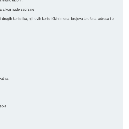
 trajno ukloni.
đaja koji nude sadržaje
nki drugih korisnika, njihovih korisničkih imena, brojeva telefona, adresa i e-
vatna:
retka