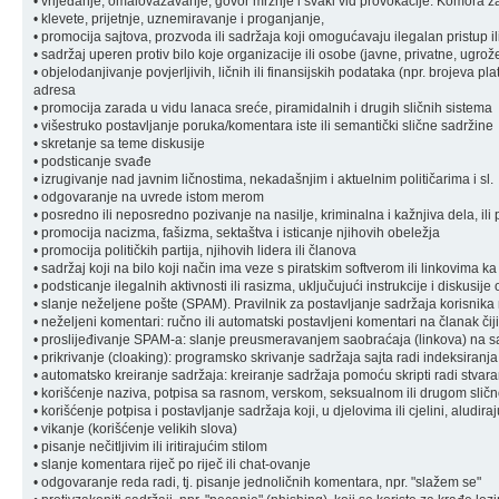
• vrijeđanje, omalovažavanje, govor mržnje i svaki vid provokacije: Komora zad
• klevete, prijetnje, uznemiravanje i proganjanje,
• promocija sajtova, prozvoda ili sadržaja koji omogućavaju ilegalan pristup il
• sadržaj uperen protiv bilo koje organizacije ili osobe (javne, privatne, ugrož
• objelodanjivanje povjerljivih, ličnih ili finansijskih podataka (npr. brojeva pl
adresa
• promocija zarada u vidu lanaca sreće, piramidalnih i drugih sličnih sistema
• višestruko postavljanje poruka/komentara iste ili semantički slične sadržine
• skretanje sa teme diskusije
• podsticanje svađe
• izrugivanje nad javnim ličnostima, nekadašnjim i aktuelnim političarima i sl.
• odgovaranje na uvrede istom merom
• posredno ili neposredno pozivanje na nasilje, kriminalna i kažnjiva dela, ili 
• promocija nacizma, fašizma, sektaštva i isticanje njihovih obeležja
• promocija političkih partija, njihovih lidera ili članova
• sadržaj koji na bilo koji način ima veze s piratskim softverom ili linkovima k
• podsticanje ilegalnih aktivnosti ili rasizma, uključujući instrukcije i diskusije
• slanje neželjene pošte (SPAM). Pravilnik za postavljanje sadržaja korisnik
• neželjeni komentari: ručno ili automatski postavljeni komentari na članak čiji
• proslijeđivanje SPAM-a: slanje preusmeravanjem saobraćaja (linkova) na sa
• prikrivanje (cloaking): programsko skrivanje sadržaja sajta radi indeksiranja
• automatsko kreiranje sadržaja: kreiranje sadržaja pomoću skripti radi stvara
• korišćenje naziva, potpisa sa rasnom, verskom, seksualnom ili drugom sli
• korišćenje potpisa i postavljanje sadržaja koji, u djelovima ili cjelini, aludi
• vikanje (korišćenje velikih slova)
• pisanje nečitljivim ili iritirajućim stilom
• slanje komentara riječ po riječ ili chat-ovanje
• odgovaranje reda radi, tj. pisanje jednoličnih komentara, npr. "slažem se"