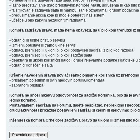
• ometanje ili narušavanje rada sajta, njegovih servisa ili mreže
• lažno predstavljanje (kao predstavnik Komore, vlasti, udruženja ili kao bilo 
• falsifikovanje zaglavlja sajta ili manipulisanje oznakama i drugim podacima 
• preduzimanje akcija koje bi mogle opteretiti naš sistem
• učešće u bilo kakvim nezakonitim radnjama
Komora zadržava pravo, mada nema obavezu, da u bilo kom trenutku iz bilo
• ograniči ili ukine pristup servisu
• izmjeni, obustavi ili trajno ukine servis
• odbaci, premjesti ili ukloni bilo koji postavljen sadržaj iz bilo kog razloga
• odbaci, premjesti ili ukloni bilo koji sadržaj sajta
• deaktivira ili ukloni korisnički nalog i druge relevantne podatke i datoteke u
• ograniči korišćenje sajta
Kršenje navedenih pravila povlači sankcionisanje korisnika uz prethodno 
• brisanjem pojedinih ili svih njegovih poruka/komentara
• zabranom pristupa
Komora ne snosi nikakvu odgovornost za sadržaj korisnika, bilo da je javn
jedino korisnici.
Postavljanjem sadržaja na Forumu, dajete besplatno, neprekidno i neopozivo 
drugu aktivnost i prikazuje postavljeni sadržaj (u cjelini ili djelovima) bilo 
Inženjerska komora Crne gore zadržava pravo da ukloni ili izmeni bilo koji 
Povratak na prijavu