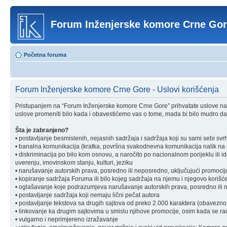
Forum Inženjerske komore Crne Go
Početna foruma
Forum Inženjerske komore Crne Gore - Uslovi korišćenja
Pristupanjem na “Forum Inženjerske komore Crne Gore” prihvatate uslove nav
uslove promeniti bilo kada i obavestićemo vas o tome, mada bi bilo mudro da 
Šta je zabranjeno?
• postavljanje besmislenih, nejasnih sadržaja i sadržaja koji su sami sebi svr
• banalna komunikacija (kratka, površna svakodnevna komunikacija nalik na ra
• diskriminacija po bilo kom osnovu, a naročito po nacionalnom porijeklu ili ident
uverenju, imovinskom stanju, kulturi, jeziku
• narušavanje autorskih prava, posredno ili neposredno, uključujući promociju 
• kopiranje sadržaja Foruma ili bilo kojeg sadržaja na njemu i njegovo korišćen
• oglašavanje koje podrazumjeva narušavanje autorskih prava, posredno ili nep
• postavljanje sadržaja koji nemaju lični pečat autora
• postavljanje tekstova sa drugih sajtova od preko 2.000 karaktera (obavezno 
• linkovanje ka drugim sajtovima u smislu njihove promocije, osim kada se rad
• vulgarno i neprimjereno izražavanje