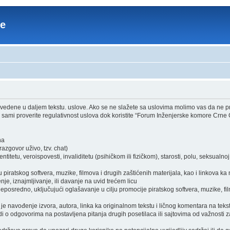
re
edene u daljem tekstu. uslove. Ako se ne slažete sa uslovima molimo vas da ne pri
sami proverite regulativnost uslova dok koristite “Forum Inženjerske komore Crne 
ha
zgovor uživo, tzv. chat)
itetu, veroispovesti, invaliditetu (psihičkom ili fizičkom), starosti, polu, seksualnoj o
piratskog softvera, muzike, filmova i drugih zaštićenih materijala, kao i linkova ka
je, iznajmljivanje, ili davanje na uvid trećem licu
osredno, uključujući oglašavanje u cilju promocije piratskog softvera, muzike, film
je navođenje izvora, autora, linka ka originalnom tekstu i ličnog komentara na tekst
i o odgovorima na postavljena pitanja drugih posetilaca ili sajtovima od važnosti z