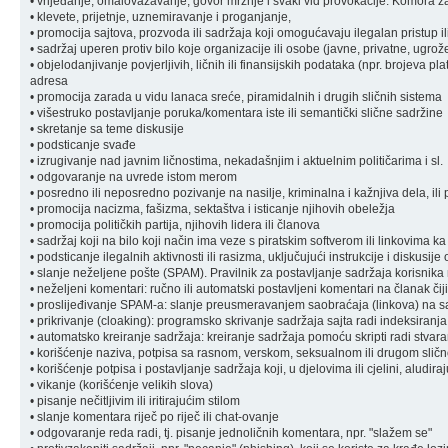
• vrijeđanje, omalovažavanje, govor mržnje i svaki vid provokacije: Komora zad
• klevete, prijetnje, uznemiravanje i proganjanje,
• promocija sajtova, prozvoda ili sadržaja koji omogućavaju ilegalan pristup il
• sadržaj uperen protiv bilo koje organizacije ili osobe (javne, privatne, ugrož
• objelodanjivanje povjerljivih, ličnih ili finansijskih podataka (npr. brojeva pl
adresa
• promocija zarada u vidu lanaca sreće, piramidalnih i drugih sličnih sistema
• višestruko postavljanje poruka/komentara iste ili semantički slične sadržine
• skretanje sa teme diskusije
• podsticanje svađe
• izrugivanje nad javnim ličnostima, nekadašnjim i aktuelnim političarima i sl.
• odgovaranje na uvrede istom merom
• posredno ili neposredno pozivanje na nasilje, kriminalna i kažnjiva dela, ili 
• promocija nacizma, fašizma, sektaštva i isticanje njihovih obeležja
• promocija političkih partija, njihovih lidera ili članova
• sadržaj koji na bilo koji način ima veze s piratskim softverom ili linkovima k
• podsticanje ilegalnih aktivnosti ili rasizma, uključujući instrukcije i diskusije
• slanje neželjene pošte (SPAM). Pravilnik za postavljanje sadržaja korisnik
• neželjeni komentari: ručno ili automatski postavljeni komentari na članak čiji
• proslijeđivanje SPAM-a: slanje preusmeravanjem saobraćaja (linkova) na sa
• prikrivanje (cloaking): programsko skrivanje sadržaja sajta radi indeksiranja
• automatsko kreiranje sadržaja: kreiranje sadržaja pomoću skripti radi stvara
• korišćenje naziva, potpisa sa rasnom, verskom, seksualnom ili drugom sli
• korišćenje potpisa i postavljanje sadržaja koji, u djelovima ili cjelini, aludi
• vikanje (korišćenje velikih slova)
• pisanje nečitljivim ili iritirajućim stilom
• slanje komentara riječ po riječ ili chat-ovanje
• odgovaranje reda radi, tj. pisanje jednoličnih komentara, npr. "slažem se"