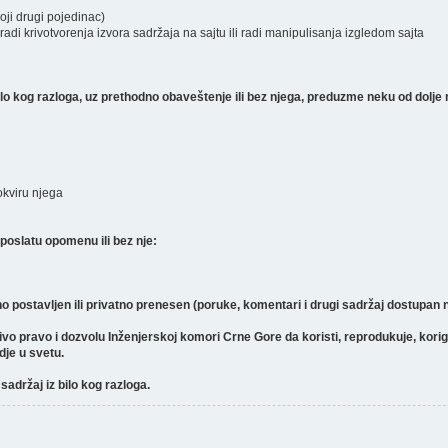
koji drugi pojedinac)
radi krivotvorenja izvora sadržaja na sajtu ili radi manipulisanja izgledom sajta
 kog razloga, uz prethodno obaveštenje ili bez njega, preduzme neku od dolje 
 okviru njega
poslatu opomenu ili bez nje:
o postavljen ili privatno prenesen (poruke, komentari i drugi sadržaj dostupan
pravo i dozvolu Inženjerskoj komori Crne Gore da koristi, reprodukuje, koriguje, 
gdje u svetu.
sadržaj iz bilo kog razloga.