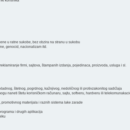
inki korisnika
ključene u ratne sukobe, bez obzira na stranu u sukobu
ine, genocid, nacionalizam itd.
eklamiranje firmi, sajtova, štampanih izdanja, pojedinaca, proizvoda, usluga i sl.
prikladnog, štetnog, pogrdnog, kažnjivog, nedoličnog ili protivzakonitog sadržaja
i mogu naneti štetu korisničkom računaru, sajtu, softveru, hardveru ili telekomunakac
, promotivnog materijala i raznih sistema lake zarade
programa i drugih aplikacija
niku