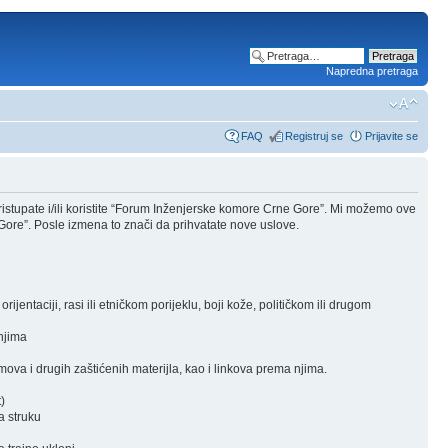
Napredna pretraga
FAQ
Registruj se
Prijavite se
stupate i/ili koristite “Forum Inženjerske komore Crne Gore”. Mi možemo ove
Gore”. Posle izmena to znači da prihvatate nove uslove.
rijentaciji, rasi ili etničkom porijeklu, boji kože, političkom ili drugom
 njima
ova i drugih zaštićenih materijla, kao i linkova prema njima.
)
a struku