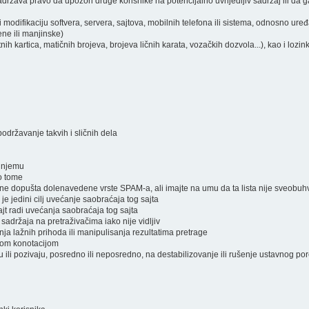
ržava pravo da upozori druge korisnike na potencijalno uvrijedljiv sadržaj ili da ga
i modifikaciju softvera, servera, sajtova, mobilnih telefona ili sistema, odnosno ure
ene ili manjinske)
atnih kartica, matičnih brojeva, brojeva ličnih karata, vozačkih dozvola...), kao i lozi
podržavanje takvih i sličnih dela
a njemu
 o tome
a ne dopušta dolenavedene vrste SPAM-a, ali imajte na umu da ta lista nije sveobuh
 je jedini cilj uvećanje saobraćaja tog sajta
jt radi uvećanja saobraćaja tog sajta
 sadržaja na pretraživačima iako nije vidljiv
nja lažnih prihoda ili manipulisanja rezultatima pretrage
čnom konotacijom
raju ili pozivaju, posredno ili neposredno, na destabilizovanje ili rušenje ustavnog po