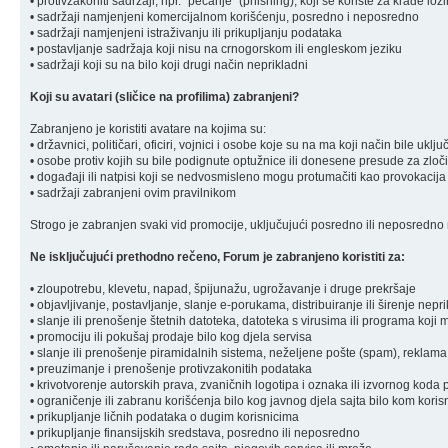
• protivzakoniti sadržaji, npr. "pecanje" (phishing), koji se koriste za krađe loz
• sadržaji namjenjeni komercijalnom korišćenju, posredno i neposredno
• sadržaji namjenjeni istraživanju ili prikupljanju podataka
• postavljanje sadržaja koji nisu na crnogorskom ili engleskom jeziku
• sadržaji koji su na bilo koji drugi način neprikladni
Koji su avatari (sličice na profilima) zabranjeni?
Zabranjeno je koristiti avatare na kojima su:
• državnici, političari, oficiri, vojnici i osobe koje su na ma koji način bile u
• osobe protiv kojih su bile podignute optužnice ili donesene presude za zloč
• događaji ili natpisi koji se nedvosmisleno mogu protumačiti kao provokacija
• sadržaji zabranjeni ovim pravilnikom
Strogo je zabranjen svaki vid promocije, uključujući posredno ili neposredno r
Ne isključujući prethodno rečeno, Forum je zabranjeno koristiti za:
• zloupotrebu, klevetu, napad, špijunažu, ugrožavanje i druge prekršaje
• objavljivanje, postavljanje, slanje e-porukama, distribuiranje ili širenje ne
• slanje ili prenošenje štetnih datoteka, datoteka s virusima ili programa koj
• promociju ili pokušaj prodaje bilo kog djela servisa
• slanje ili prenošenje piramidalnih sistema, neželjene pošte (spam), reklama
• preuzimanje i prenošenje protivzakonitih podataka
• krivotvorenje autorskih prava, zvaničnih logotipa i oznaka ili izvornog koda 
• ograničenje ili zabranu korišćenja bilo kog javnog djela sajta bilo kom koris
• prikupljanje ličnih podataka o dugim korisnicima
• prikupljanje finansijskih sredstava, posredno ili neposredno