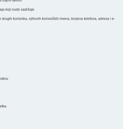
 trajno ukloni.
đaja koji nude sadržaje
nki drugih korisnika, njihovih korisničkih imena, brojeva telefona, adresa i e-
vatna:
retka