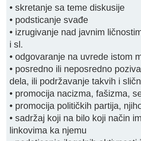
• skretanje sa teme diskusije
• podsticanje svađe
• izrugivanje nad javnim ličnosti
i sl.
• odgovaranje na uvrede istom
• posredno ili neposredno pozivan
dela, ili podržavanje takvih i slič
• promocija nacizma, fašizma, sek
• promocija političkih partija, njih
• sadržaj koji na bilo koji način 
linkovima ka njemu