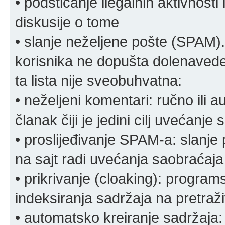
• podsticanje ilegalnih aktivnosti i
diskusije o tome
• slanje neželjene pošte (SPAM).
korisnika ne dopušta dolenavede
ta lista nije sveobuhvatna:
• neželjeni komentari: ručno ili 
članak čiji je jedini cilj uvećanje
• proslijeđivanje SPAM-a: slanj
na sajt radi uvećanja saobraćaja 
• prikrivanje (cloaking): program
indeksiranja sadržaja na pretraživ
• automatsko kreiranje sadržaja: