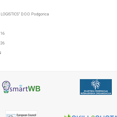
LOGISTICS" D.O.O. Podgorica
016
026
N