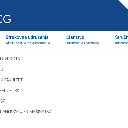
Strukovna udruženja
Članstvo
Stručni
Aktuelnosti & dokumentacija
informacije i pretraga
informac
 SVRKOTA
AD
KI FAKULTET
NERGETSKI
987
IRANI INŽENJER MAŠINSTVA