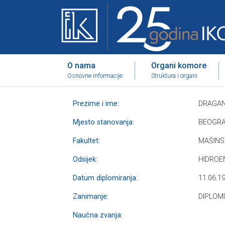
O nama
Organi komore
Osnovne informacije
Struktura i organi
Prezime i ime:
DRAGAN
Mjesto stanovanja:
BEOGR
Fakultet:
MAŠINS
Odsijek:
HIDROE
Datum diplomiranja:
11.06.1
Zanimanje:
DIPLOM
Naučna zvanja: