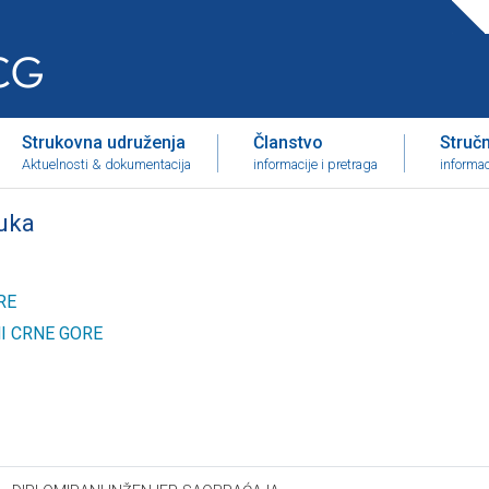
Strukovna udruženja
Članstvo
Stručni
Aktuelnosti & dokumentacija
informacije i pretraga
informac
ruka
RE
I CRNE GORE