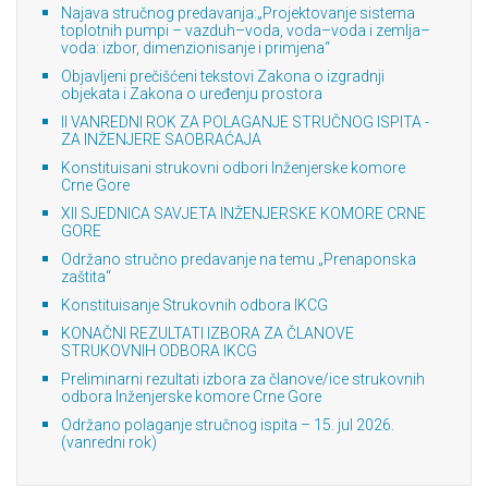
Najava stručnog predavanja:„Projektovanje sistema
toplotnih pumpi – vazduh–voda, voda–voda i zemlja–
voda: izbor, dimenzionisanje i primjena“
Objavljeni prečišćeni tekstovi Zakona o izgradnji
objekata i Zakona o uređenju prostora
II VANREDNI ROK ZA POLAGANJE STRUČNOG ISPITA -
ZA INŽENJERE SAOBRAĆAJA
Konstituisani strukovni odbori Inženjerske komore
Crne Gore
XII SJEDNICA SAVJETA INŽENJERSKE KOMORE CRNE
GORE
Održano stručno predavanje na temu „Prenaponska
zaštita“
Konstituisanje Strukovnih odbora IKCG
KONAČNI REZULTATI IZBORA ZA ČLANOVE
STRUKOVNIH ODBORA IKCG
Preliminarni rezultati izbora za članove/ice strukovnih
odbora Inženjerske komore Crne Gore
Održano polaganje stručnog ispita – 15. jul 2026.
(vanredni rok)