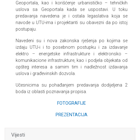
Geoportala, kao i korišćenje urbanističko – tehničkih
uslova sa Geoportala kada se uspostavi. U toku
predavanja navedena je i ostala legaslativa koja se
navode u UTU-ima i projektanti su obavezni da po istoj
postupaju.
Navedeni su i nova zakonska rješenja po kojima se
izdaju UTU-i i to posebnom postupku i za izdavanje
elektro – energetske infrastrukture i elektronsko –
komunikacione infrastrukture, kao i podjela objekata od
opšteg interesa a samim tim i nadležnost izdavanja
uslova i građevinskih dozvola.
Učesnicima su pohađanjem predavanja dodijeljena 2
boda iz oblasti poznavanja propisa.
FOTOGRAFIJE
PREZENTACIJA
Vijesti