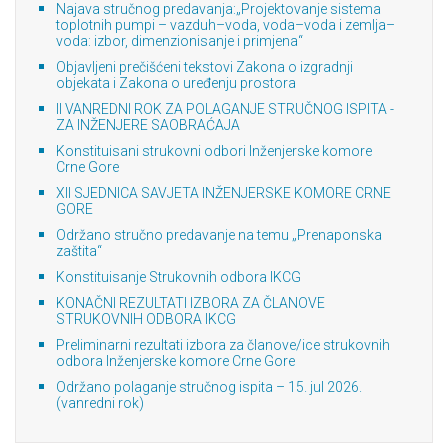
Najava stručnog predavanja:„Projektovanje sistema
toplotnih pumpi – vazduh–voda, voda–voda i zemlja–
voda: izbor, dimenzionisanje i primjena“
Objavljeni prečišćeni tekstovi Zakona o izgradnji
objekata i Zakona o uređenju prostora
II VANREDNI ROK ZA POLAGANJE STRUČNOG ISPITA -
ZA INŽENJERE SAOBRAĆAJA
Konstituisani strukovni odbori Inženjerske komore
Crne Gore
XII SJEDNICA SAVJETA INŽENJERSKE KOMORE CRNE
GORE
Održano stručno predavanje na temu „Prenaponska
zaštita“
Konstituisanje Strukovnih odbora IKCG
KONAČNI REZULTATI IZBORA ZA ČLANOVE
STRUKOVNIH ODBORA IKCG
Preliminarni rezultati izbora za članove/ice strukovnih
odbora Inženjerske komore Crne Gore
Održano polaganje stručnog ispita – 15. jul 2026.
(vanredni rok)