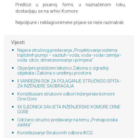
Predlozi u pisanoj formi, u naznačenom roku,
dostavljaju se na arhivi Komore.
Nepotpune i neblagovremene prijave se neće razmatrati.
Vijesti
Najava stručnog predavanja:„Projektovanje sistema
toplotnih pumpi – vazduh–voda, voda–voda i zemlja–
voda: izbor, dimenzionisanje i primjena“
Objavljeni prečišćeni tekstovi Zakona o izgradnji
objekata i Zakona o uređenju prostora
II VANREDNI ROK ZA POLAGANJE STRUČNOG ISPITA -
ZA INŽENJERE SAOBRAĆAJA
Konstituisani strukovni odbori Inženjerske komore
Crne Gore
XII SJEDNICA SAVJETA INŽENJERSKE KOMORE CRNE
GORE
Održano stručno predavanje na temu „Prenaponska
zaštita“
Konstituisanje Strukovnih odbora IKCG