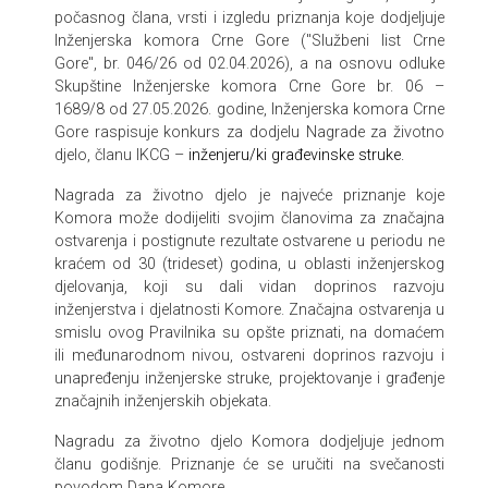
počasnog člana, vrsti i izgledu priznanja koje dodjeljuje
Inženjerska komora Crne Gore ("Službeni list Crne
Gore", br. 046/26 od 02.04.2026), a na osnovu odluke
Skupštine Inženjerske komora Crne Gore br. 06 –
1689/8 od 27.05.2026. godine,
Inženjerska komora Crne
Gore raspisuje konkurs za dodjelu Nagrade za životno
djelo, članu IKCG –
inženjeru/ki građevinske struke.
Nagrada za životno djelo je najveće priznanje koje
Komora može dodijeliti svojim članovima za značajna
ostvarenja i postignute rezultate ostvarene u periodu ne
kraćem od 30 (trideset) godina, u oblasti inženjerskog
djelovanja, koji su dali vidan doprinos razvoju
inženjerstva i djelatnosti Komore. Značajna ostvarenja u
smislu ovog Pravilnika su opšte priznati, na domaćem
ili međunarodnom nivou, ostvareni doprinos razvoju i
unapređenju inženjerske struke, projektovanje i građenje
značajnih inženjerskih objekata.
Nagradu za životno djelo Komora dodjeljuje jednom
članu godišnje.
Priznanje će se uručiti na svečanosti
povodom Dana Komore.