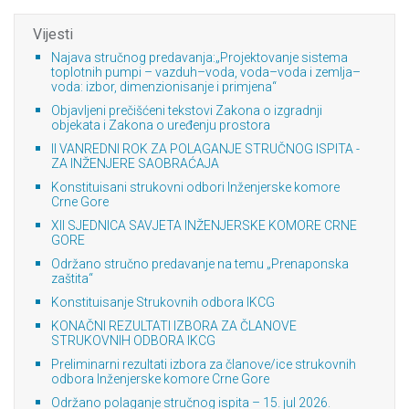
Vijesti
Najava stručnog predavanja:„Projektovanje sistema
toplotnih pumpi – vazduh–voda, voda–voda i zemlja–
voda: izbor, dimenzionisanje i primjena“
Objavljeni prečišćeni tekstovi Zakona o izgradnji
objekata i Zakona o uređenju prostora
II VANREDNI ROK ZA POLAGANJE STRUČNOG ISPITA -
ZA INŽENJERE SAOBRAĆAJA
Konstituisani strukovni odbori Inženjerske komore
Crne Gore
XII SJEDNICA SAVJETA INŽENJERSKE KOMORE CRNE
GORE
Održano stručno predavanje na temu „Prenaponska
zaštita“
Konstituisanje Strukovnih odbora IKCG
KONAČNI REZULTATI IZBORA ZA ČLANOVE
STRUKOVNIH ODBORA IKCG
Preliminarni rezultati izbora za članove/ice strukovnih
odbora Inženjerske komore Crne Gore
Održano polaganje stručnog ispita – 15. jul 2026.