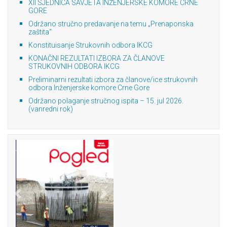
XII SJEDNICA SAVJETA INŽENJERSKE KOMORE CRNE
GORE
Održano stručno predavanje na temu „Prenaponska
zaštita“
Konstituisanje Strukovnih odbora IKCG
KONAČNI REZULTATI IZBORA ZA ČLANOVE
STRUKOVNIH ODBORA IKCG
Preliminarni rezultati izbora za članove/ice strukovnih
odbora Inženjerske komore Crne Gore
Održano polaganje stručnog ispita – 15. jul 2026.
(vanredni rok)
Previous
Next