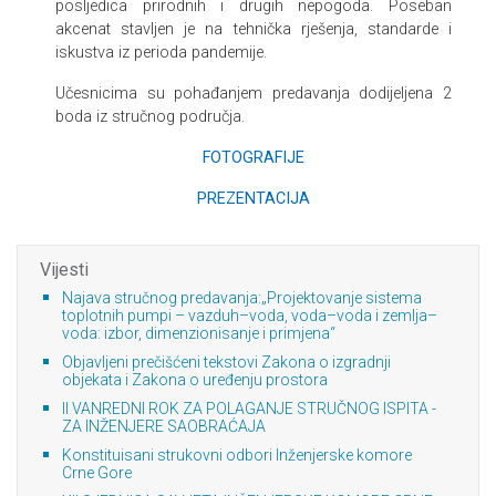
posljedica prirodnih i drugih nepogoda. Poseban
akcenat stavljen je na tehnička rješenja, standarde i
iskustva iz perioda pandemije.
Učesnicima su pohađanjem predavanja dodijeljena 2
boda iz stručnog područja.
FOTOGRAFIJE
PREZENTACIJA
Vijesti
Najava stručnog predavanja:„Projektovanje sistema
toplotnih pumpi – vazduh–voda, voda–voda i zemlja–
voda: izbor, dimenzionisanje i primjena“
Objavljeni prečišćeni tekstovi Zakona o izgradnji
objekata i Zakona o uređenju prostora
II VANREDNI ROK ZA POLAGANJE STRUČNOG ISPITA -
ZA INŽENJERE SAOBRAĆAJA
Konstituisani strukovni odbori Inženjerske komore
Crne Gore