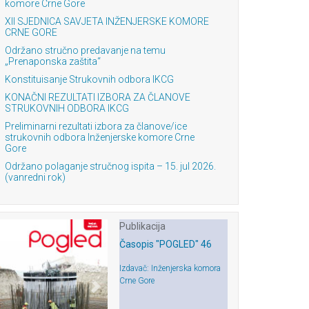
komore Crne Gore
XII SJEDNICA SAVJETA INŽENJERSKE KOMORE
CRNE GORE
Održano stručno predavanje na temu
„Prenaponska zaštita“
Konstituisanje Strukovnih odbora IKCG
KONAČNI REZULTATI IZBORA ZA ČLANOVE
STRUKOVNIH ODBORA IKCG
Preliminarni rezultati izbora za članove/ice
strukovnih odbora Inženjerske komore Crne
Gore
Održano polaganje stručnog ispita – 15. jul 2026.
(vanredni rok)
Publikacija
Časopis "POGLED" 46
Izdavač: Inženjerska komora
Crne Gore
Previous
Next