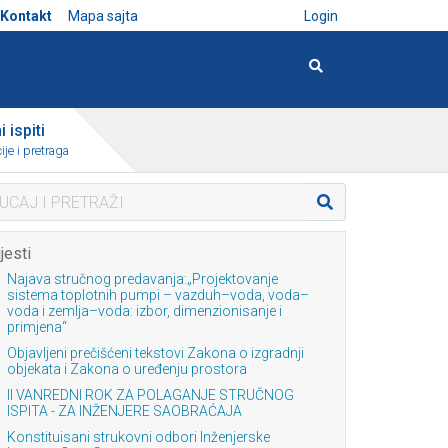
Kontakt
Mapa sajta
Login
 ispiti
ije i pretraga
jesti
Najava stručnog predavanja:„Projektovanje
sistema toplotnih pumpi – vazduh–voda, voda–
voda i zemlja–voda: izbor, dimenzionisanje i
primjena“
Objavljeni prečišćeni tekstovi Zakona o izgradnji
objekata i Zakona o uređenju prostora
II VANREDNI ROK ZA POLAGANJE STRUČNOG
ISPITA - ZA INŽENJERE SAOBRAĆAJA
Konstituisani strukovni odbori Inženjerske